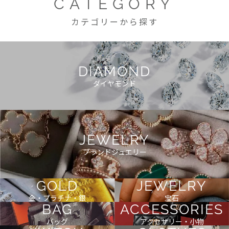
CATEGORY
カテゴリーから探す
DIAMOND
ダイヤモンド
JEWELRY
ブランドジュエリー
GOLD
JEWELRY
金・プラチナ・銀
宝石
BAG
ACCESSORIES
バッグ
アクセサリー・小物