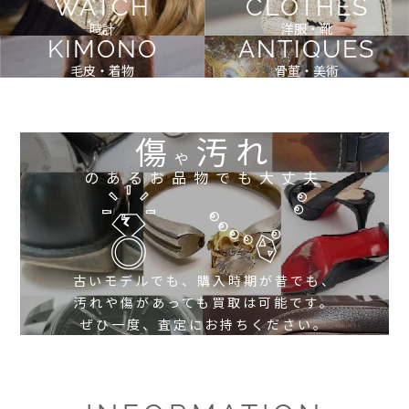
WATCH
CLOTHES
時計
洋服・靴
KIMONO
ANTIQUES
毛皮・着物
骨董・美術
傷
汚れ
や
のあるお品物でも大丈夫
古いモデルでも、購入時期が昔でも、
汚れや傷があっても買取は可能です。
ぜひ一度、査定にお持ちください。