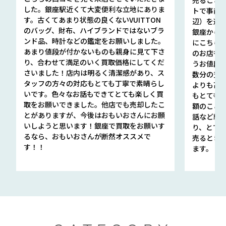
した。銀座駅近くて大変便利な立地にありま
トで事前
す。古くてあまり状態の良くないVUITTON
辺）を選ん
のバッグ、財布、ハイブランドではないブラ
銀座から徒
ンド品、時計などの鑑定をお願いしました。
にこちら
あまり値段が付かないものも親身に見て下さ
のお店も指輪
り、合わせて満足のいく買取価格にしてくだ
うお値段
さいました！店内は明るく清潔感があり、ス
数分の査定
タッフの方々の対応もとても丁寧で素晴らし
よりも高
いです。色々なお話もできてとても楽しく買
もとても
取をお願いできました。他店でも売却したこ
額のこと
とがありますが、今後はおもいおさんにお願
話など細か
いしようと思います！銀座で買取をお願いす
り、とて
るなら、おもいおさんが断然オススメで
売るとき
す！！
ます。