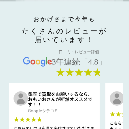
おかげさまで今年も
たくさんのレビューが
届いています！
口コミ・レビュー評価
3年連続「4.8」
★★★★★
銀座で買取をお願いするなら、
口
おもいおさんが断然オススメで
と
す！！
G
Googleクチコミ
★★★
★★★★★
こちらで
こちらの口コミを見て来店させていただきま
売ること