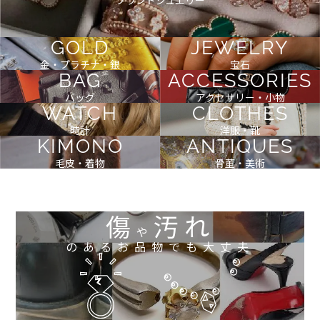
ブランドジュエリー
GOLD
JEWELRY
金・プラチナ・銀
宝石
BAG
ACCESSORIES
バッグ
アクセサリー・小物
WATCH
CLOTHES
時計
洋服・靴
KIMONO
ANTIQUES
毛皮・着物
骨董・美術
傷
汚れ
や
のあるお品物でも大丈夫