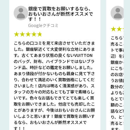
銀座で買取をお願いするなら、
口
おもいおさんが断然オススメで
と
す！！
G
Googleクチコミ
★★★
★★★★★
こちらで
こちらの口コミを見て来店させていただきま
売ること
した。銀座駅近くて大変便利な立地にありま
トで事前
す。古くてあまり状態の良くないVUITTON
辺）を選ん
のバッグ、財布、ハイブランドではないブラ
銀座から徒
ンド品、時計などの鑑定をお願いしました。
にこちら
あまり値段が付かないものも親身に見て下さ
のお店も指輪
り、合わせて満足のいく買取価格にしてくだ
うお値段
さいました！店内は明るく清潔感があり、ス
数分の査定
タッフの方々の対応もとても丁寧で素晴らし
よりも高
いです。色々なお話もできてとても楽しく買
もとても
取をお願いできました。他店でも売却したこ
額のこと
とがありますが、今後はおもいおさんにお願
話など細か
いしようと思います！銀座で買取をお願いす
り、とて
るなら、おもいおさんが断然オススメで
売るとき
す！！
ます。