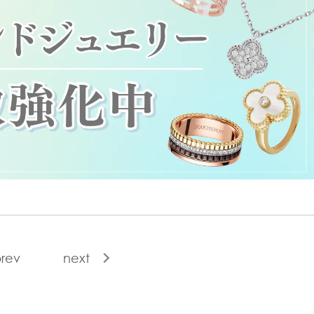
rev
next