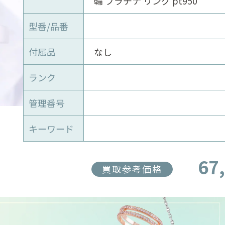
輪 プラチナ リング pt950
型番/品番
付属品
なし
ランク
管理番号
キーワード
67
買取参考価格