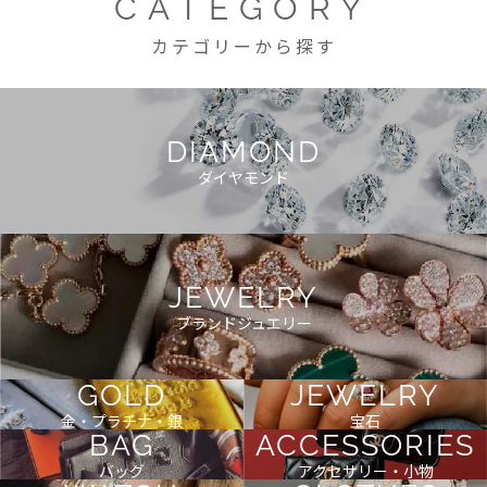
CATEGORY
カテゴリーから探す
DIAMOND
ダイヤモンド
JEWELRY
ブランドジュエリー
GOLD
JEWELRY
金・プラチナ・銀
宝石
BAG
ACCESSORIES
バッグ
アクセサリー・小物