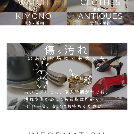
WATCH
CLOTHES
時計
洋服・靴
KIMONO
ANTIQUES
毛皮・着物
骨董・美術
傷
汚れ
や
のあるお品物でも大丈夫
古いモデルでも、購入時期が昔でも、
汚れや傷があっても買取は可能です。
ぜひ一度、査定にお持ちください。