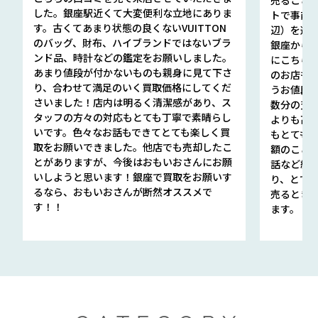
した。銀座駅近くて大変便利な立地にありま
トで事前
す。古くてあまり状態の良くないVUITTON
辺）を選ん
のバッグ、財布、ハイブランドではないブラ
銀座から徒
ンド品、時計などの鑑定をお願いしました。
にこちら
あまり値段が付かないものも親身に見て下さ
のお店も指輪
り、合わせて満足のいく買取価格にしてくだ
うお値段
さいました！店内は明るく清潔感があり、ス
数分の査定
タッフの方々の対応もとても丁寧で素晴らし
よりも高
いです。色々なお話もできてとても楽しく買
もとても
取をお願いできました。他店でも売却したこ
額のこと
とがありますが、今後はおもいおさんにお願
話など細か
いしようと思います！銀座で買取をお願いす
り、とて
るなら、おもいおさんが断然オススメで
売るとき
す！！
ます。