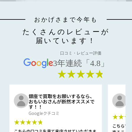
おかげさまで今年も
たくさんのレビューが
届いています！
口コミ・レビュー評価
3年連続「4.8」
★★★★★
銀座で買取をお願いするなら、
口
おもいおさんが断然オススメで
と
す！！
G
Googleクチコミ
★★★
★★★★★
こちらで
こちらの口コミを見て来店させていただきま
売ること