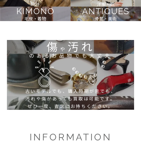
時計
洋服・靴
KIMONO
ANTIQUES
毛皮・着物
骨董・美術
傷
汚れ
や
のあるお品物でも大丈夫
古いモデルでも、購入時期が昔でも、
汚れや傷があっても買取は可能です。
ぜひ一度、査定にお持ちください。
INFORMATION