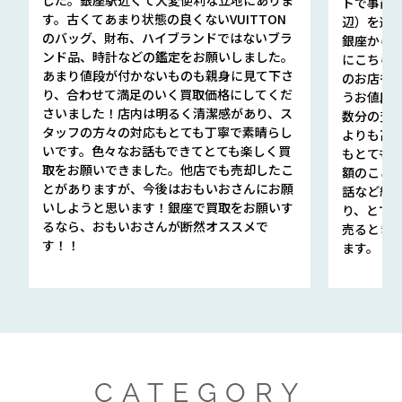
トで事前
す。古くてあまり状態の良くないVUITTON
辺）を選ん
のバッグ、財布、ハイブランドではないブラ
銀座から徒
ンド品、時計などの鑑定をお願いしました。
にこちら
あまり値段が付かないものも親身に見て下さ
のお店も指輪
り、合わせて満足のいく買取価格にしてくだ
うお値段
さいました！店内は明るく清潔感があり、ス
数分の査定
タッフの方々の対応もとても丁寧で素晴らし
よりも高
いです。色々なお話もできてとても楽しく買
もとても
取をお願いできました。他店でも売却したこ
額のこと
とがありますが、今後はおもいおさんにお願
話など細か
いしようと思います！銀座で買取をお願いす
り、とて
るなら、おもいおさんが断然オススメで
売るとき
す！！
ます。
CATEGORY