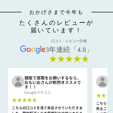
おかげさまで今年も
たくさんのレビューが
届いています！
口コミ・レビュー評価
3年連続「4.8」
★★★★★
銀座で買取をお願いするなら、
口
おもいおさんが断然オススメで
と
す！！
G
Googleクチコミ
★★★
★★★★★
こちらで
こちらの口コミを見て来店させていただきま
売ること
した。銀座駅近くて大変便利な立地にありま