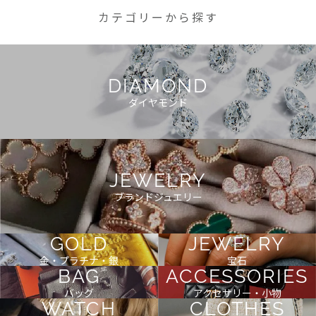
カテゴリーから探す
DIAMOND
ダイヤモンド
JEWELRY
ブランドジュエリー
GOLD
JEWELRY
金・プラチナ・銀
宝石
BAG
ACCESSORIES
バッグ
アクセサリー・小物
WATCH
CLOTHES