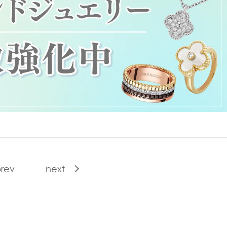
rev
next