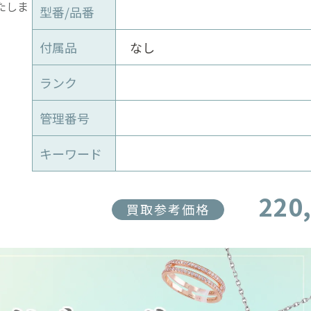
型番/品番
付属品
なし
ランク
管理番号
キーワード
220
買取参考価格