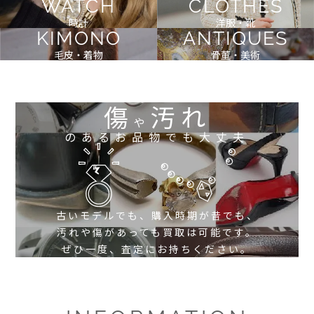
WATCH
CLOTHES
時計
洋服・靴
KIMONO
ANTIQUES
毛皮・着物
骨董・美術
傷
汚れ
や
のあるお品物でも大丈夫
古いモデルでも、購入時期が昔でも、
汚れや傷があっても買取は可能です。
ぜひ一度、査定にお持ちください。