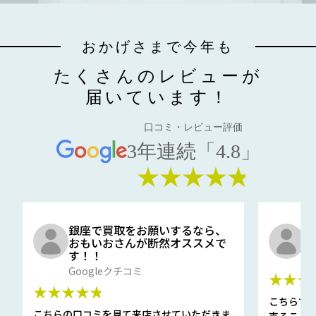
おかげさまで今年も
たくさんのレビューが
届いています！
口コミ・レビュー評価
3年連続「4.8」
★★★★★
銀座で買取をお願いするなら、
口
おもいおさんが断然オススメで
と
す！！
G
Googleクチコミ
★★★
★★★★★
こちらで
こちらの口コミを見て来店させていただきま
売ること