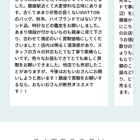
した。銀座駅近くて大変便利な立地にありま
トで事前
す。古くてあまり状態の良くないVUITTON
辺）を選ん
のバッグ、財布、ハイブランドではないブラ
銀座から徒
ンド品、時計などの鑑定をお願いしました。
にこちら
あまり値段が付かないものも親身に見て下さ
のお店も指輪
り、合わせて満足のいく買取価格にしてくだ
うお値段
さいました！店内は明るく清潔感があり、ス
数分の査定
タッフの方々の対応もとても丁寧で素晴らし
よりも高
いです。色々なお話もできてとても楽しく買
もとても
取をお願いできました。他店でも売却したこ
額のこと
とがありますが、今後はおもいおさんにお願
話など細か
いしようと思います！銀座で買取をお願いす
り、とて
るなら、おもいおさんが断然オススメで
売るとき
す！！
ます。