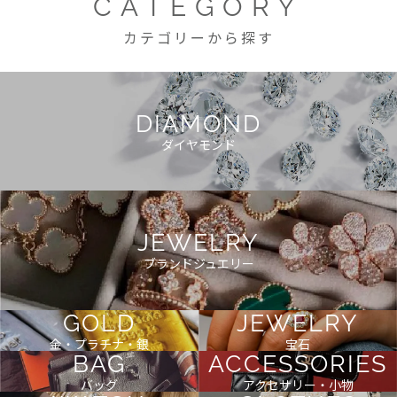
CATEGORY
カテゴリーから探す
DIAMOND
ダイヤモンド
JEWELRY
ブランドジュエリー
GOLD
JEWELRY
金・プラチナ・銀
宝石
BAG
ACCESSORIES
バッグ
アクセサリー・小物