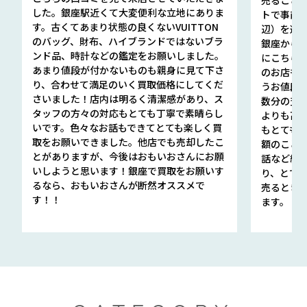
した。銀座駅近くて大変便利な立地にありま
トで事前
す。古くてあまり状態の良くないVUITTON
辺）を選ん
のバッグ、財布、ハイブランドではないブラ
銀座から徒
ンド品、時計などの鑑定をお願いしました。
にこちら
あまり値段が付かないものも親身に見て下さ
のお店も指輪
り、合わせて満足のいく買取価格にしてくだ
うお値段
さいました！店内は明るく清潔感があり、ス
数分の査定
タッフの方々の対応もとても丁寧で素晴らし
よりも高
いです。色々なお話もできてとても楽しく買
もとても
取をお願いできました。他店でも売却したこ
額のこと
とがありますが、今後はおもいおさんにお願
話など細か
いしようと思います！銀座で買取をお願いす
り、とて
るなら、おもいおさんが断然オススメで
売るとき
す！！
ます。