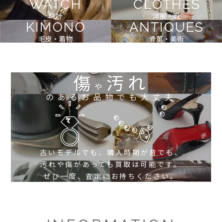
WATCH
CLOTHES
時計
洋服・靴
KIMONO
ANTIQUES
毛皮・着物
骨董・美術
傷
汚れ
や
のあるお品物でも大丈夫
古いモデルでも、購入時期が昔でも、
汚れや傷があっても買取は可能です。
ぜひ一度、査定にお持ちください。