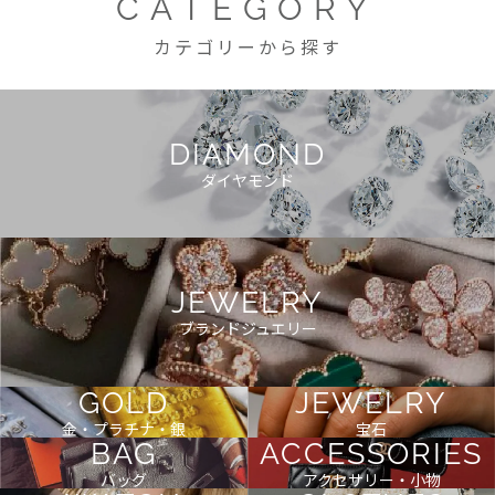
CATEGORY
カテゴリーから探す
DIAMOND
ダイヤモンド
JEWELRY
ブランドジュエリー
GOLD
JEWELRY
金・プラチナ・銀
宝石
BAG
ACCESSORIES
バッグ
アクセサリー・小物