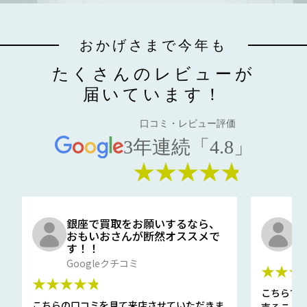
おかげさまで今年も
たくさんのレビューが
届いています！
口コミ・レビュー評価
3年連続「4.8」
★★★★★
銀座で買取をお願いするなら、
口
おもいおさんが断然オススメで
と
す！！
G
Googleクチコミ
★★★
★★★★★
こちらで
こちらの口コミを見て来店させていただきま
売ること