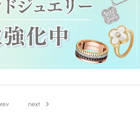
rev
next