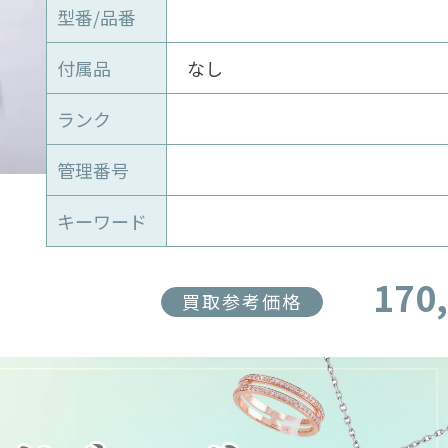
型番/品番
付属品
なし
ランク
管理番号
キーワード
170
買取参考価格