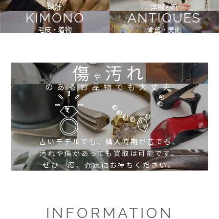
時計
洋服・靴
KIMONO
ANTIQUES
毛皮・着物
骨董・美術
傷
汚れ
や
のあるお品物でも大丈夫
古いモデルでも、購入時期が昔でも、
汚れや傷があっても買取は可能です。
ぜひ一度、査定にお持ちください。
INFORMATION