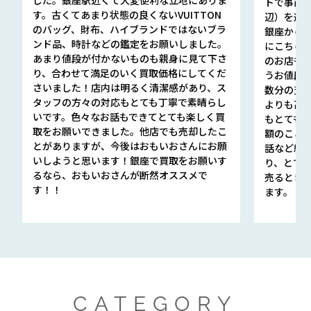
トで事前
す。古くてあまり状態の良くないVUITTON
辺）を選ん
のバッグ、財布、ハイブランドではないブラ
銀座から徒
ンド品、時計などの鑑定をお願いしました。
にこちら
あまり値段が付かないものも親身に見て下さ
のお店も指輪
り、合わせて満足のいく買取価格にしてくだ
うお値段
さいました！店内は明るく清潔感があり、ス
数分の査定
タッフの方々の対応もとても丁寧で素晴らし
よりも高
いです。色々なお話もできてとても楽しく買
もとても
取をお願いできました。他店でも売却したこ
額のこと
とがありますが、今後はおもいおさんにお願
話など細か
いしようと思います！銀座で買取をお願いす
り、とて
るなら、おもいおさんが断然オススメで
売るとき
す！！
ます。
CATEGORY