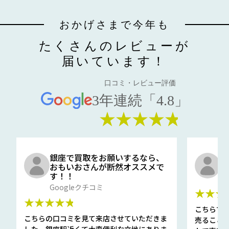
おかげさまで今年も
たくさんのレビューが
届いています！
口コミ・レビュー評価
3年連続「4.8」
★★★★★
銀座で買取をお願いするなら、
口
おもいおさんが断然オススメで
と
す！！
G
Googleクチコミ
★★★
★★★★★
こちらで
こちらの口コミを見て来店させていただきま
売ること
した。銀座駅近くて大変便利な立地にありま