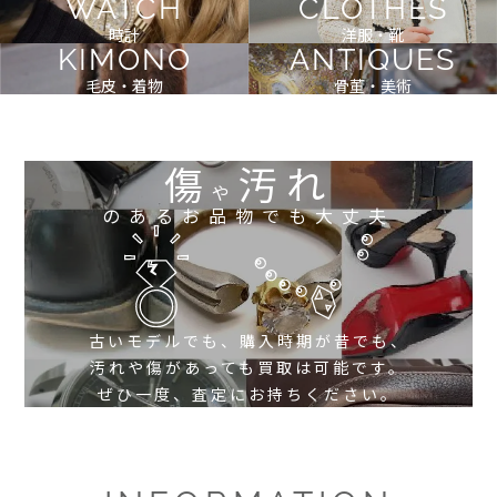
WATCH
CLOTHES
時計
洋服・靴
KIMONO
ANTIQUES
毛皮・着物
骨董・美術
傷
汚れ
や
のあるお品物でも大丈夫
古いモデルでも、購入時期が昔でも、
汚れや傷があっても買取は可能です。
ぜひ一度、査定にお持ちください。