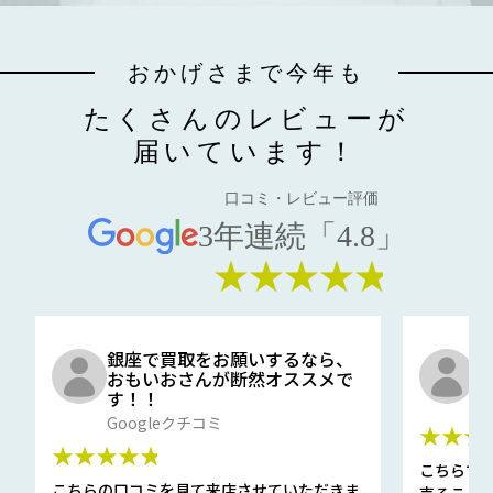
おかげさまで今年も
たくさんのレビューが
届いています！
口コミ・レビュー評価
3年連続「4.8」
★★★★★
銀座で買取をお願いするなら、
口
おもいおさんが断然オススメで
と
す！！
G
Googleクチコミ
★★★
★★★★★
こちらで
こちらの口コミを見て来店させていただきま
売ること