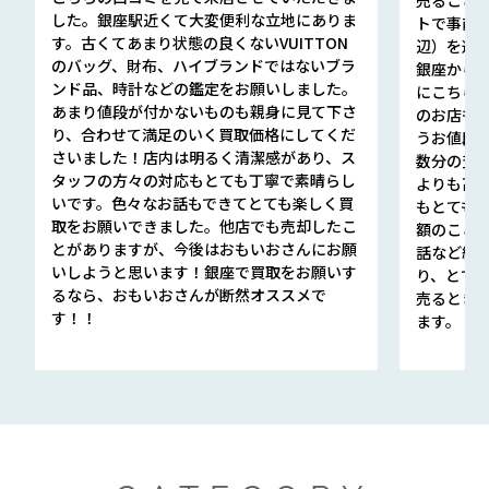
した。銀座駅近くて大変便利な立地にありま
トで事前
す。古くてあまり状態の良くないVUITTON
辺）を選ん
のバッグ、財布、ハイブランドではないブラ
銀座から徒
ンド品、時計などの鑑定をお願いしました。
にこちら
あまり値段が付かないものも親身に見て下さ
のお店も指輪
り、合わせて満足のいく買取価格にしてくだ
うお値段
さいました！店内は明るく清潔感があり、ス
数分の査定
タッフの方々の対応もとても丁寧で素晴らし
よりも高
いです。色々なお話もできてとても楽しく買
もとても
取をお願いできました。他店でも売却したこ
額のこと
とがありますが、今後はおもいおさんにお願
話など細か
いしようと思います！銀座で買取をお願いす
り、とて
るなら、おもいおさんが断然オススメで
売るとき
す！！
ます。