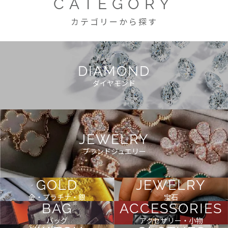
CATEGORY
カテゴリーから探す
DIAMOND
ダイヤモンド
JEWELRY
ブランドジュエリー
GOLD
JEWELRY
金・プラチナ・銀
宝石
BAG
ACCESSORIES
バッグ
アクセサリー・小物