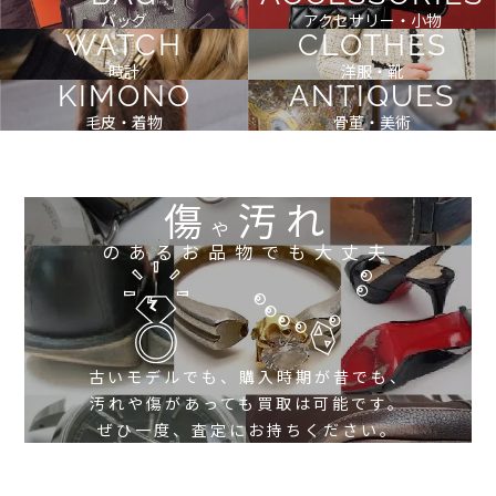
バッグ
アクセサリー・小物
WATCH
CLOTHES
時計
洋服・靴
KIMONO
ANTIQUES
毛皮・着物
骨董・美術
傷
汚れ
や
のあるお品物でも大丈夫
古いモデルでも、購入時期が昔でも、
汚れや傷があっても買取は可能です。
ぜひ一度、査定にお持ちください。