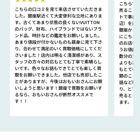
こちらで
こちらの口コミを見て来店させていただきま
売ること
した。銀座駅近くて大変便利な立地にありま
トで事前
す。古くてあまり状態の良くないVUITTON
辺）を選ん
のバッグ、財布、ハイブランドではないブラ
銀座から徒
ンド品、時計などの鑑定をお願いしました。
にこちら
あまり値段が付かないものも親身に見て下さ
のお店も指輪
り、合わせて満足のいく買取価格にしてくだ
うお値段
さいました！店内は明るく清潔感があり、ス
数分の査定
タッフの方々の対応もとても丁寧で素晴らし
よりも高
いです。色々なお話もできてとても楽しく買
もとても
取をお願いできました。他店でも売却したこ
額のこと
とがありますが、今後はおもいおさんにお願
話など細か
いしようと思います！銀座で買取をお願いす
り、とて
るなら、おもいおさんが断然オススメで
売るとき
す！！
ます。