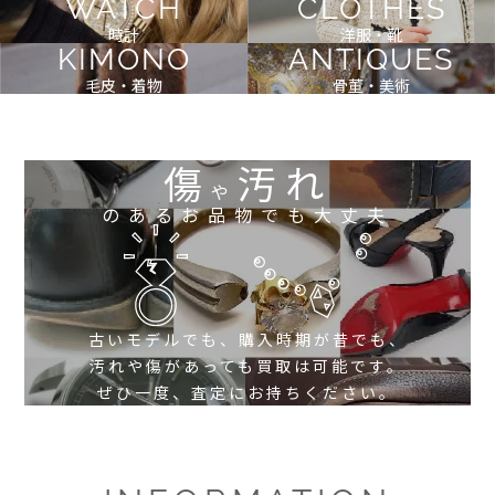
WATCH
CLOTHES
時計
洋服・靴
KIMONO
ANTIQUES
毛皮・着物
骨董・美術
傷
汚れ
や
のあるお品物でも大丈夫
古いモデルでも、購入時期が昔でも、
汚れや傷があっても買取は可能です。
ぜひ一度、査定にお持ちください。