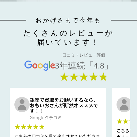
おかげさまで今年も
たくさんのレビューが
届いています！
口コミ・レビュー評価
3年連続「4.8」
★★★★★
銀座で買取をお願いするなら、
口
おもいおさんが断然オススメで
と
す！！
G
Googleクチコミ
★★★
★★★★★
こちらで
こちらの口コミを見て来店させていただきま
売ること