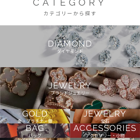
CATEGORY
カテゴリーから探す
DIAMOND
ダイヤモンド
JEWELRY
ブランドジュエリー
GOLD
JEWELRY
金・プラチナ・銀
宝石
BAG
ACCESSORIES
バッグ
アクセサリー・小物