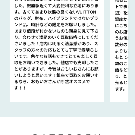
した。銀座駅近くて大変便利な立地にありま
トで事前
す。古くてあまり状態の良くないVUITTON
辺）を選ん
のバッグ、財布、ハイブランドではないブラ
銀座から徒
ンド品、時計などの鑑定をお願いしました。
にこちら
あまり値段が付かないものも親身に見て下さ
のお店も指輪
り、合わせて満足のいく買取価格にしてくだ
うお値段
さいました！店内は明るく清潔感があり、ス
数分の査定
タッフの方々の対応もとても丁寧で素晴らし
よりも高
いです。色々なお話もできてとても楽しく買
もとても
取をお願いできました。他店でも売却したこ
額のこと
とがありますが、今後はおもいおさんにお願
話など細か
いしようと思います！銀座で買取をお願いす
り、とて
るなら、おもいおさんが断然オススメで
売るとき
す！！
ます。