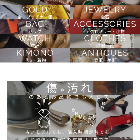
GOLD
JEWELRY
金・プラチナ・銀
宝石
BAG
ACCESSORIES
バッグ
アクセサリー・小物
WATCH
CLOTHES
時計
洋服・靴
KIMONO
ANTIQUES
毛皮・着物
骨董・美術
傷
汚れ
や
のあるお品物でも大丈夫
古いモデルでも、購入時期が昔でも、
汚れや傷があっても買取は可能です。