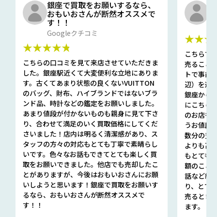
銀座で買取をお願いするなら、
口
おもいおさんが断然オススメで
と
す！！
G
Googleクチコミ
★★★
★★★★★
こちらで
こちらの口コミを見て来店させていただきま
売ること
した。銀座駅近くて大変便利な立地にありま
トで事前
す。古くてあまり状態の良くないVUITTON
辺）を選ん
のバッグ、財布、ハイブランドではないブラ
銀座から徒
ンド品、時計などの鑑定をお願いしました。
にこちら
あまり値段が付かないものも親身に見て下さ
のお店も指輪
り、合わせて満足のいく買取価格にしてくだ
うお値段
さいました！店内は明るく清潔感があり、ス
数分の査定
タッフの方々の対応もとても丁寧で素晴らし
よりも高
いです。色々なお話もできてとても楽しく買
もとても
取をお願いできました。他店でも売却したこ
額のこと
とがありますが、今後はおもいおさんにお願
話など細か
いしようと思います！銀座で買取をお願いす
り、とて
るなら、おもいおさんが断然オススメで
売るとき
す！！
ます。