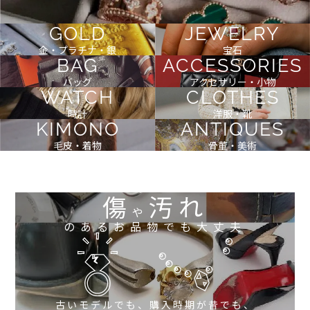
GOLD
JEWELRY
金・プラチナ・銀
宝石
BAG
ACCESSORIES
バッグ
アクセサリー・小物
WATCH
CLOTHES
時計
洋服・靴
KIMONO
ANTIQUES
毛皮・着物
骨董・美術
傷
汚れ
や
のあるお品物でも大丈夫
古いモデルでも、購入時期が昔でも、