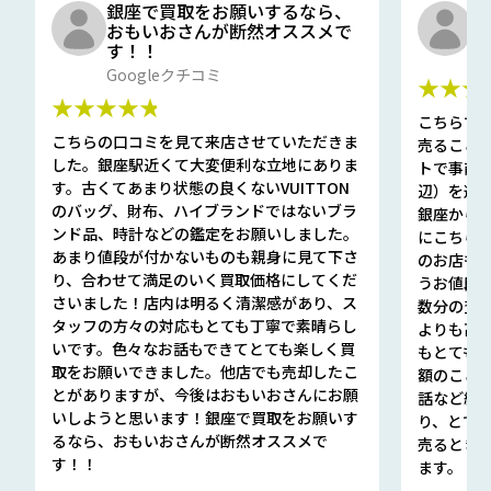
銀座で買取をお願いするなら、
口
おもいおさんが断然オススメで
と
す！！
G
Googleクチコミ
★★★
★★★★★
こちらで
こちらの口コミを見て来店させていただきま
売ること
した。銀座駅近くて大変便利な立地にありま
トで事前
す。古くてあまり状態の良くないVUITTON
辺）を選ん
のバッグ、財布、ハイブランドではないブラ
銀座から徒
ンド品、時計などの鑑定をお願いしました。
にこちら
あまり値段が付かないものも親身に見て下さ
のお店も指輪
り、合わせて満足のいく買取価格にしてくだ
うお値段
さいました！店内は明るく清潔感があり、ス
数分の査定
タッフの方々の対応もとても丁寧で素晴らし
よりも高
いです。色々なお話もできてとても楽しく買
もとても
取をお願いできました。他店でも売却したこ
額のこと
とがありますが、今後はおもいおさんにお願
話など細か
いしようと思います！銀座で買取をお願いす
り、とて
るなら、おもいおさんが断然オススメで
売るとき
す！！
ます。