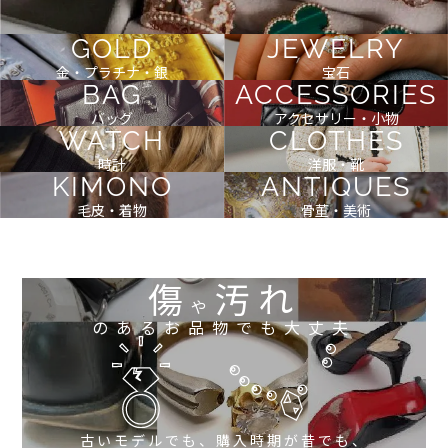
GOLD
JEWELRY
金・プラチナ・銀
宝石
BAG
ACCESSORIES
バッグ
アクセサリー・小物
WATCH
CLOTHES
時計
洋服・靴
KIMONO
ANTIQUES
毛皮・着物
骨董・美術
傷
汚れ
や
のあるお品物でも大丈夫
古いモデルでも、購入時期が昔でも、