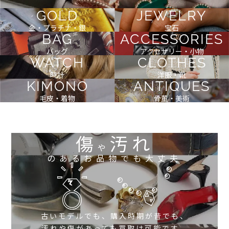
GOLD
JEWELRY
金・プラチナ・銀
宝石
BAG
ACCESSORIES
バッグ
アクセサリー・小物
WATCH
CLOTHES
時計
洋服・靴
KIMONO
ANTIQUES
毛皮・着物
骨董・美術
傷
汚れ
や
のあるお品物でも大丈夫
古いモデルでも、購入時期が昔でも、
汚れや傷があっても買取は可能です。