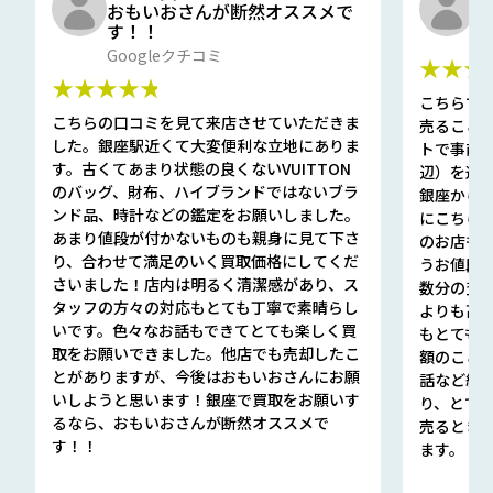
おもいおさんが断然オススメで
と
す！！
G
Googleクチコミ
★★★
★★★★★
こちらで
こちらの口コミを見て来店させていただきま
売ること
した。銀座駅近くて大変便利な立地にありま
トで事前
す。古くてあまり状態の良くないVUITTON
辺）を選ん
のバッグ、財布、ハイブランドではないブラ
銀座から徒
ンド品、時計などの鑑定をお願いしました。
にこちら
あまり値段が付かないものも親身に見て下さ
のお店も指輪
り、合わせて満足のいく買取価格にしてくだ
うお値段
さいました！店内は明るく清潔感があり、ス
数分の査定
タッフの方々の対応もとても丁寧で素晴らし
よりも高
いです。色々なお話もできてとても楽しく買
もとても
取をお願いできました。他店でも売却したこ
額のこと
とがありますが、今後はおもいおさんにお願
話など細か
いしようと思います！銀座で買取をお願いす
り、とて
るなら、おもいおさんが断然オススメで
売るとき
す！！
ます。