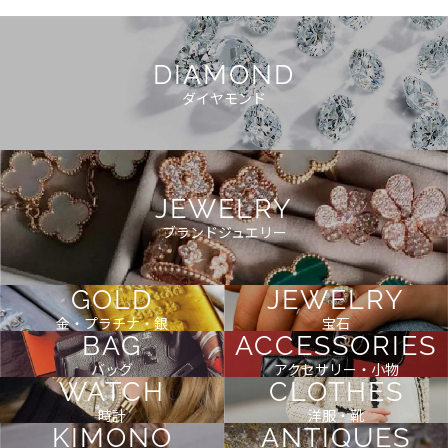
DIAMOND
ダイヤモンド
JEWELRY
ブランドジュエリー
GOLD
JEWELRY
金・プラチナ・銀
宝石
BAG
ACCESSORIES
バッグ
アクセサリー・小物
WATCH
CLOTHES
時計
洋服・靴
KIMONO
ANTIQUES