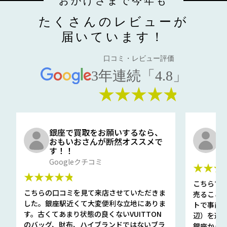
おかげさまで今年も
たくさんのレビューが
届いています！
口コミ・レビュー評価
3年連続「4.8」
★★★★★
銀座で買取をお願いするなら、
口
おもいおさんが断然オススメで
と
す！！
G
Googleクチコミ
★★★
★★★★★
こちらで
こちらの口コミを見て来店させていただきま
売ること
した。銀座駅近くて大変便利な立地にありま
トで事前
す。古くてあまり状態の良くないVUITTON
辺）を選ん
のバッグ、財布、ハイブランドではないブラ
銀座から徒