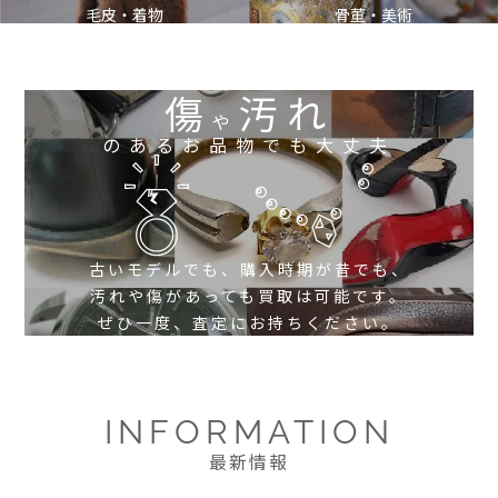
毛皮・着物
骨董・美術
傷
汚れ
や
のあるお品物でも大丈夫
古いモデルでも、購入時期が昔でも、
汚れや傷があっても買取は可能です。
ぜひ一度、査定にお持ちください。
INFORMATION
最新情報