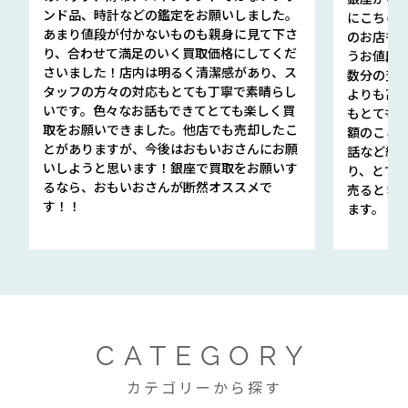
ンド品、時計などの鑑定をお願いしました。
にこちら
あまり値段が付かないものも親身に見て下さ
のお店も指輪
り、合わせて満足のいく買取価格にしてくだ
うお値段
さいました！店内は明るく清潔感があり、ス
数分の査定
タッフの方々の対応もとても丁寧で素晴らし
よりも高
いです。色々なお話もできてとても楽しく買
もとても
取をお願いできました。他店でも売却したこ
額のこと
とがありますが、今後はおもいおさんにお願
話など細か
いしようと思います！銀座で買取をお願いす
り、とて
るなら、おもいおさんが断然オススメで
売るとき
す！！
ます。
CATEGORY
カテゴリーから探す