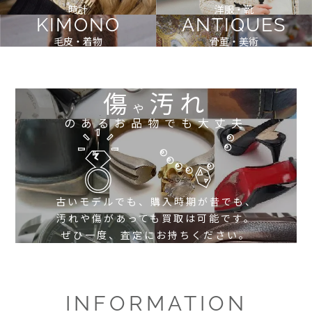
時計
洋服・靴
KIMONO
ANTIQUES
毛皮・着物
骨董・美術
傷
汚れ
や
のあるお品物でも大丈夫
古いモデルでも、購入時期が昔でも、
汚れや傷があっても買取は可能です。
ぜひ一度、査定にお持ちください。
INFORMATION