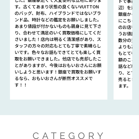
トで事前
す。古くてあまり状態の良くないVUITTON
辺）を選ん
のバッグ、財布、ハイブランドではないブラ
銀座から徒
ンド品、時計などの鑑定をお願いしました。
にこちら
あまり値段が付かないものも親身に見て下さ
のお店も指輪
り、合わせて満足のいく買取価格にしてくだ
うお値段
さいました！店内は明るく清潔感があり、ス
数分の査定
タッフの方々の対応もとても丁寧で素晴らし
よりも高
いです。色々なお話もできてとても楽しく買
もとても
取をお願いできました。他店でも売却したこ
額のこと
とがありますが、今後はおもいおさんにお願
話など細か
いしようと思います！銀座で買取をお願いす
り、とて
るなら、おもいおさんが断然オススメで
売るとき
す！！
ます。
CATEGORY