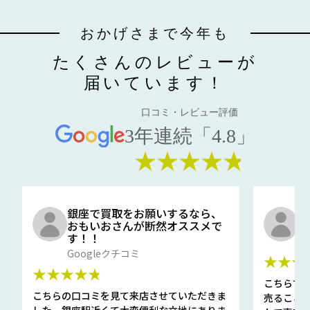
おかげさまで今年も
たくさんのレビューが
届いています！
口コミ・レビュー評価
3年連続「4.8」
★★★★★
銀座で買取をお願いするなら、
口
おもいおさんが断然オススメで
と
す！！
G
Googleクチコミ
★★★
★★★★★
こちらで
こちらの口コミを見て来店させていただきま
売ること
した。銀座駅近くて大変便利な立地にありま