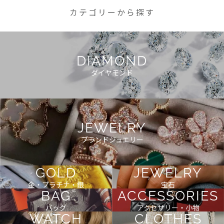
カテゴリーから探す
DIAMOND
ダイヤモンド
JEWELRY
ブランドジュエリー
GOLD
JEWELRY
金・プラチナ・銀
宝石
BAG
ACCESSORIES
バッグ
アクセサリー・小物
WATCH
CLOTHES