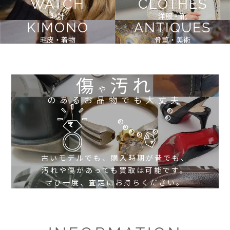
WATCH
CLOTHES
時計
洋服・靴
KIMONO
ANTIQUES
毛皮・着物
骨董・美術
傷
汚れ
や
のあるお品物でも大丈夫
古いモデルでも、購入時期が昔でも、
汚れや傷があっても買取は可能です。
ぜひ一度、査定にお持ちください。