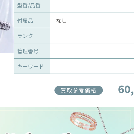
型番/品番
付属品
なし
ランク
管理番号
キーワード
60
買取参考価格