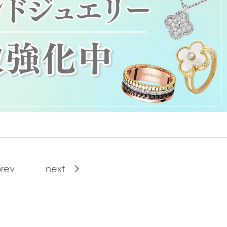
rev
next