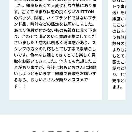
した。銀座駅近くて大変便利な立地にありま
トで事前
す。古くてあまり状態の良くないVUITTON
辺）を選ん
のバッグ、財布、ハイブランドではないブラ
銀座から徒
ンド品、時計などの鑑定をお願いしました。
にこちら
あまり値段が付かないものも親身に見て下さ
のお店も指輪
り、合わせて満足のいく買取価格にしてくだ
うお値段
さいました！店内は明るく清潔感があり、ス
数分の査定
タッフの方々の対応もとても丁寧で素晴らし
よりも高
いです。色々なお話もできてとても楽しく買
もとても
取をお願いできました。他店でも売却したこ
額のこと
とがありますが、今後はおもいおさんにお願
話など細か
いしようと思います！銀座で買取をお願いす
り、とて
るなら、おもいおさんが断然オススメで
売るとき
す！！
ます。