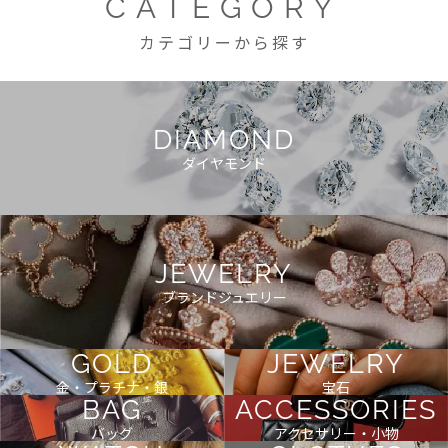
CATEGORY
カテゴリーから探す
DIAMOND
ダイヤモンド
JEWELRY
ブランドジュエリー
GOLD
JEWELRY
金・プラチナ・銀
宝石
BAG
ACCESSORIES
バッグ
アクセサリー・小物