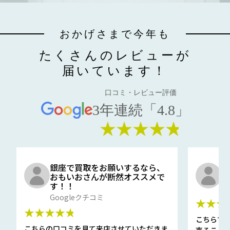
おかげさまで今年も
たくさんのレビューが
届いています！
口コミ・レビュー評価
3年連続「4.8」
★★★★★
銀座で買取をお願いするなら、
口
おもいおさんが断然オススメで
と
す！！
G
Googleクチコミ
★★★
★★★★★
こちらで
こちらの口コミを見て来店させていただきま
売ること