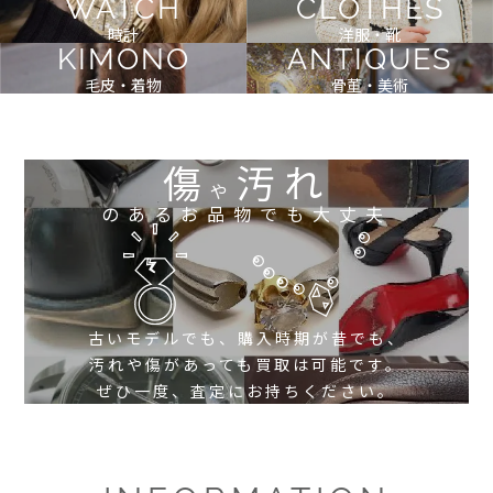
WATCH
CLOTHES
時計
洋服・靴
KIMONO
ANTIQUES
毛皮・着物
骨董・美術
傷
汚れ
や
のあるお品物でも大丈夫
古いモデルでも、購入時期が昔でも、
汚れや傷があっても買取は可能です。
ぜひ一度、査定にお持ちください。