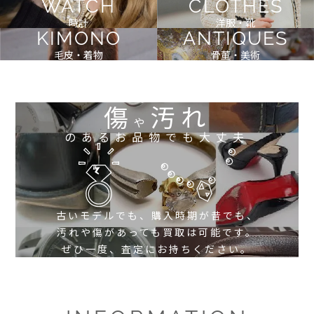
WATCH
CLOTHES
時計
洋服・靴
KIMONO
ANTIQUES
毛皮・着物
骨董・美術
傷
汚れ
や
のあるお品物でも大丈夫
古いモデルでも、購入時期が昔でも、
汚れや傷があっても買取は可能です。
ぜひ一度、査定にお持ちください。