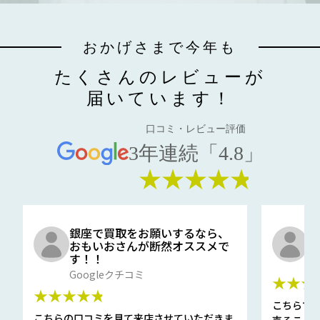
おかげさまで今年も
たくさんのレビューが
届いています！
口コミ・レビュー評価
3年連続「4.8」
★★★★★
銀座で買取をお願いするなら、
口
おもいおさんが断然オススメで
と
す！！
G
Googleクチコミ
★★★
★★★★★
こちらで
こちらの口コミを見て来店させていただきま
売ること