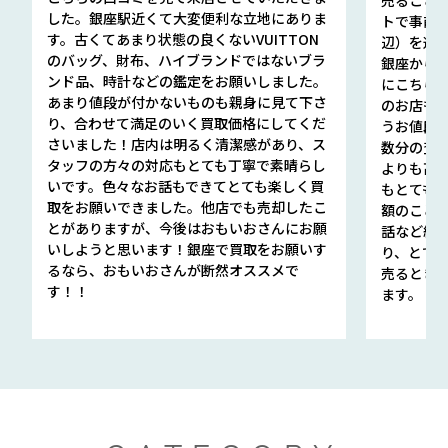
した。銀座駅近くて大変便利な立地にありま
トで事前
す。古くてあまり状態の良くないVUITTON
辺）を選ん
のバッグ、財布、ハイブランドではないブラ
銀座から徒
ンド品、時計などの鑑定をお願いしました。
にこちら
あまり値段が付かないものも親身に見て下さ
のお店も指輪
り、合わせて満足のいく買取価格にしてくだ
うお値段
さいました！店内は明るく清潔感があり、ス
数分の査定
タッフの方々の対応もとても丁寧で素晴らし
よりも高
いです。色々なお話もできてとても楽しく買
もとても
取をお願いできました。他店でも売却したこ
額のこと
とがありますが、今後はおもいおさんにお願
話など細か
いしようと思います！銀座で買取をお願いす
り、とて
るなら、おもいおさんが断然オススメで
売るとき
す！！
ます。