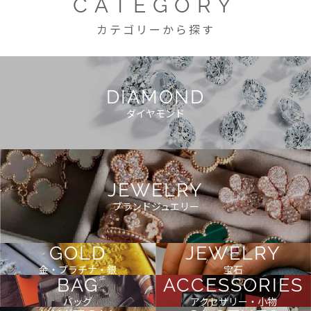
CATEGORY
カテゴリーから探す
DIAMOND
ダイヤモンド
JEWELRY
ブランドジュエリー
GOLD
JEWELRY
金・プラチナ・銀
宝石
BAG
ACCESSORIES
バッグ
アクセサリー・小物