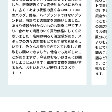
した。銀座駅近くて大変便利な立地にありま
トで事前
す。古くてあまり状態の良くないVUITTON
辺）を選ん
のバッグ、財布、ハイブランドではないブラ
銀座から徒
ンド品、時計などの鑑定をお願いしました。
にこちら
あまり値段が付かないものも親身に見て下さ
のお店も指輪
り、合わせて満足のいく買取価格にしてくだ
うお値段
さいました！店内は明るく清潔感があり、ス
数分の査定
タッフの方々の対応もとても丁寧で素晴らし
よりも高
いです。色々なお話もできてとても楽しく買
もとても
取をお願いできました。他店でも売却したこ
額のこと
とがありますが、今後はおもいおさんにお願
話など細か
いしようと思います！銀座で買取をお願いす
り、とて
るなら、おもいおさんが断然オススメで
売るとき
す！！
ます。