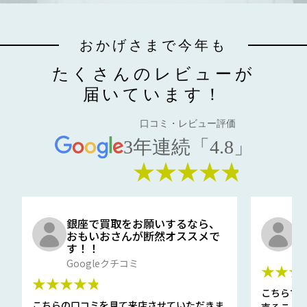
おかげさまで今年も
たくさんのレビューが
届いています！
口コミ・レビュー評価
3年連続「4.8」
★★★★★
銀座で買取をお願いするなら、
口
おもいおさんが断然オススメで
と
す！！
G
Googleクチコミ
★★★
★★★★★
こちらで
こちらの口コミを見て来店させていただきま
売ること