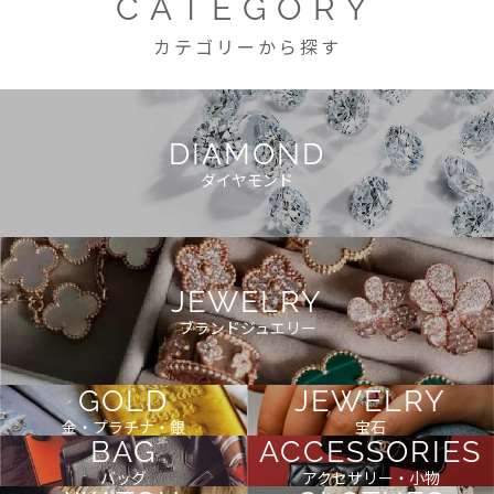
CATEGORY
カテゴリーから探す
DIAMOND
ダイヤモンド
JEWELRY
ブランドジュエリー
GOLD
JEWELRY
金・プラチナ・銀
宝石
BAG
ACCESSORIES
バッグ
アクセサリー・小物