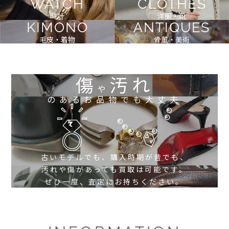
WATCH
CLOTHES
時計
洋服・靴
KIMONO
ANTIQUES
毛皮・着物
骨董・美術
傷
汚れ
や
のあるお品物でも大丈夫
古いモデルでも、購入時期が昔でも、
汚れや傷があっても買取は可能です。
ぜひ一度、査定にお持ちください。