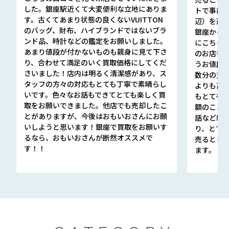
した。銀座駅近くて大変便利な立地にありま
トで事前
す。古くてあまり状態の良くないVUITTON
辺）を選ん
のバッグ、財布、ハイブランドではないブラ
銀座から徒
ンド品、時計などの鑑定をお願いしました。
にこちら
あまり値段が付かないものも親身に見て下さ
のお店も指輪
り、合わせて満足のいく買取価格にしてくだ
うお値段
さいました！店内は明るく清潔感があり、ス
数分の査定
タッフの方々の対応もとても丁寧で素晴らし
よりも高
いです。色々なお話もできてとても楽しく買
もとても
取をお願いできました。他店でも売却したこ
額のこと
とがありますが、今後はおもいおさんにお願
話など細か
いしようと思います！銀座で買取をお願いす
り、とて
るなら、おもいおさんが断然オススメで
売るとき
す！！
ます。