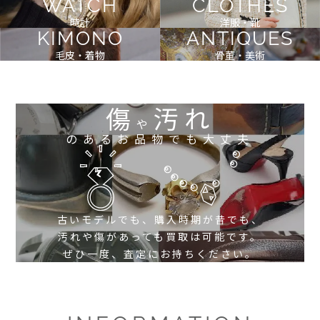
WATCH
CLOTHES
時計
洋服・靴
KIMONO
ANTIQUES
毛皮・着物
骨董・美術
傷
汚れ
や
のあるお品物でも大丈夫
古いモデルでも、購入時期が昔でも、
汚れや傷があっても買取は可能です。
ぜひ一度、査定にお持ちください。