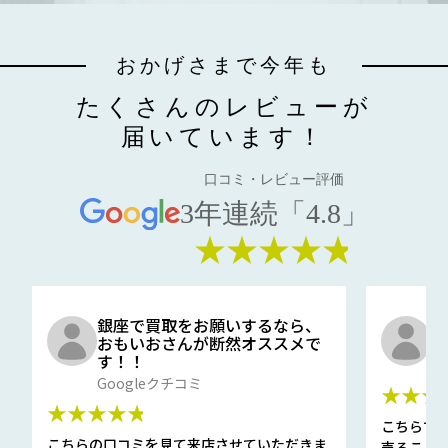
おかげさまで今年も
たくさんのレビューが
届いています！
口コミ・レビュー評価
3年連続「4.8」
★★★★★
銀座で買取をお願いするなら、
口
おもいおさんが断然オススメで
と
す！！
G
Googleクチコミ
★★★
★★★★★
こちらで
こちらの口コミを見て来店させていただきま
売ること