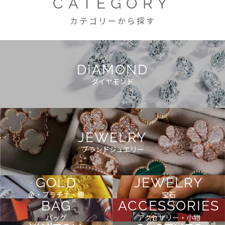
CATEGORY
カテゴリーから探す
DIAMOND
ダイヤモンド
JEWELRY
ブランドジュエリー
GOLD
JEWELRY
金・プラチナ・銀
宝石
BAG
ACCESSORIES
バッグ
アクセサリー・小物