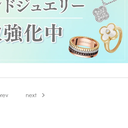
rev
next