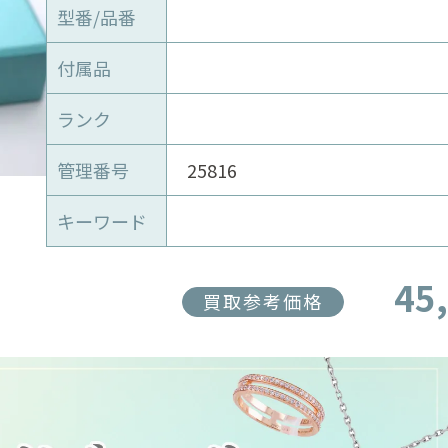
型番/品番
付属品
ランク
管理番号
25816
キーワード
45
買取参考価格