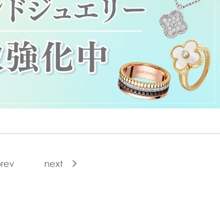
rev
next