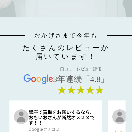
おかげさまで今年も
たくさんのレビューが
届いています！
口コミ・レビュー評価
3年連続「4.8」
★★★★★
銀座で買取をお願いするなら、
口
おもいおさんが断然オススメで
と
す！！
G
Googleクチコミ