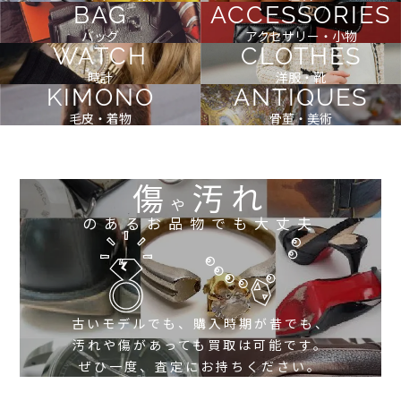
BAG
ACCESSORIES
バッグ
アクセサリー・小物
WATCH
CLOTHES
時計
洋服・靴
KIMONO
ANTIQUES
毛皮・着物
骨董・美術
傷
汚れ
や
のあるお品物でも大丈夫
古いモデルでも、購入時期が昔でも、
汚れや傷があっても買取は可能です。
ぜひ一度、査定にお持ちください。