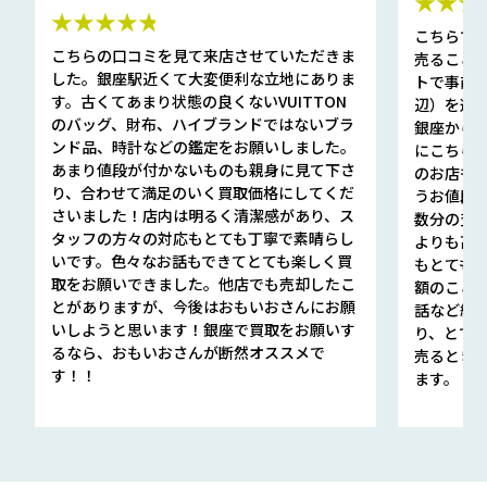
★★★
★★★★★
こちらで
こちらの口コミを見て来店させていただきま
売ること
した。銀座駅近くて大変便利な立地にありま
トで事前
す。古くてあまり状態の良くないVUITTON
辺）を選ん
のバッグ、財布、ハイブランドではないブラ
銀座から徒
ンド品、時計などの鑑定をお願いしました。
にこちら
あまり値段が付かないものも親身に見て下さ
のお店も指輪
り、合わせて満足のいく買取価格にしてくだ
うお値段
さいました！店内は明るく清潔感があり、ス
数分の査定
タッフの方々の対応もとても丁寧で素晴らし
よりも高
いです。色々なお話もできてとても楽しく買
もとても
取をお願いできました。他店でも売却したこ
額のこと
とがありますが、今後はおもいおさんにお願
話など細か
いしようと思います！銀座で買取をお願いす
り、とて
るなら、おもいおさんが断然オススメで
売るとき
す！！
ます。