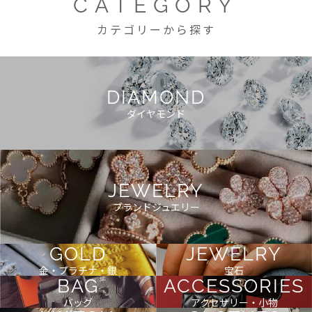
CATEGORY
カテゴリーから探す
DIAMOND
ダイヤモンド
JEWELRY
ブランドジュエリー
GOLD
JEWELRY
金・プラチナ・銀
宝石
BAG
ACCESSORIES
バッグ
アクセサリー・小物