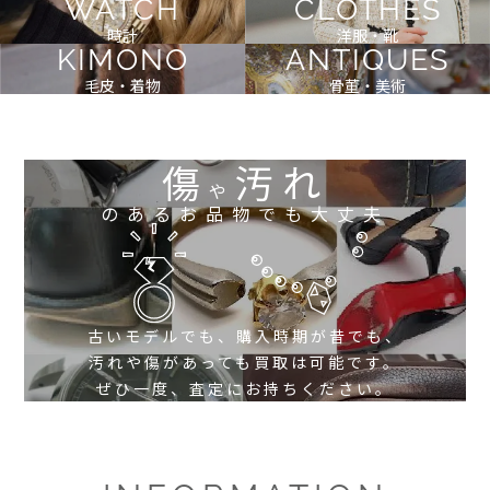
WATCH
CLOTHES
時計
洋服・靴
KIMONO
ANTIQUES
毛皮・着物
骨董・美術
傷
汚れ
や
のあるお品物でも大丈夫
古いモデルでも、購入時期が昔でも、
汚れや傷があっても買取は可能です。
ぜひ一度、査定にお持ちください。