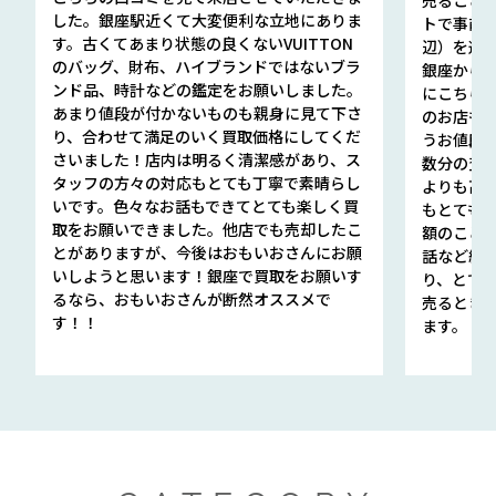
した。銀座駅近くて大変便利な立地にありま
トで事前
す。古くてあまり状態の良くないVUITTON
辺）を選ん
のバッグ、財布、ハイブランドではないブラ
銀座から徒
ンド品、時計などの鑑定をお願いしました。
にこちら
あまり値段が付かないものも親身に見て下さ
のお店も指輪
り、合わせて満足のいく買取価格にしてくだ
うお値段
さいました！店内は明るく清潔感があり、ス
数分の査定
タッフの方々の対応もとても丁寧で素晴らし
よりも高
いです。色々なお話もできてとても楽しく買
もとても
取をお願いできました。他店でも売却したこ
額のこと
とがありますが、今後はおもいおさんにお願
話など細か
いしようと思います！銀座で買取をお願いす
り、とて
るなら、おもいおさんが断然オススメで
売るとき
す！！
ます。