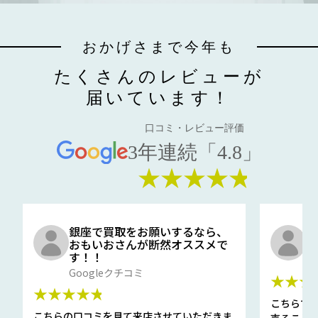
おかげさまで今年も
たくさんのレビューが
届いています！
口コミ・レビュー評価
3年連続「4.8」
★★★★★
銀座で買取をお願いするなら、
口
おもいおさんが断然オススメで
と
す！！
G
Googleクチコミ
★★★
★★★★★
こちらで
こちらの口コミを見て来店させていただきま
売ること