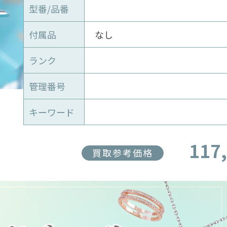
型番/品番
付属品
なし
ランク
管理番号
キーワード
117
買取参考価格