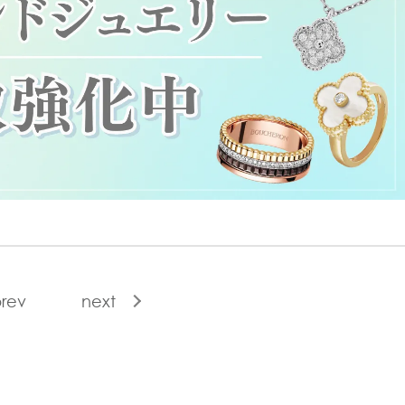
rev
next