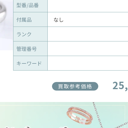
型番/品番
付属品
なし
ランク
管理番号
キーワード
25
買取参考価格