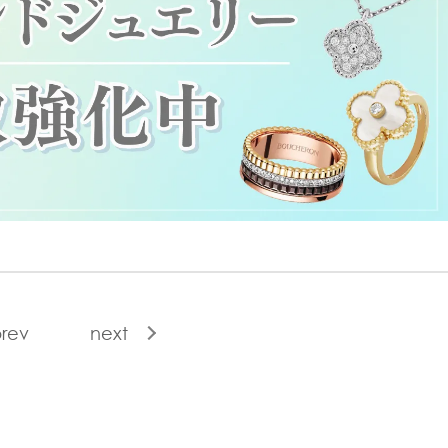
rev
next