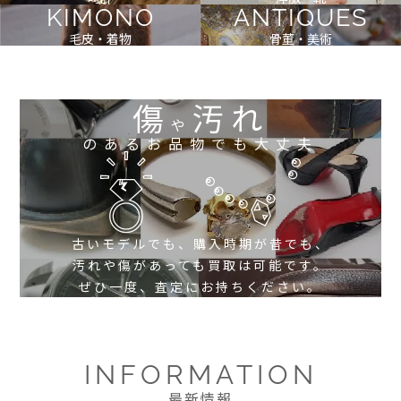
KIMONO
ANTIQUES
毛皮・着物
骨董・美術
傷
汚れ
や
のあるお品物でも大丈夫
古いモデルでも、購入時期が昔でも、
汚れや傷があっても買取は可能です。
ぜひ一度、査定にお持ちください。
INFORMATION
最新情報