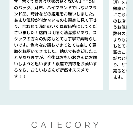
す。古くてあまり状態の良くないVUITTON
辺）を選ん
のバッグ、財布、ハイブランドではないブラ
銀座から徒
ンド品、時計などの鑑定をお願いしました。
にこちら
あまり値段が付かないものも親身に見て下さ
のお店も指輪
り、合わせて満足のいく買取価格にしてくだ
うお値段
さいました！店内は明るく清潔感があり、ス
数分の査定
タッフの方々の対応もとても丁寧で素晴らし
よりも高
いです。色々なお話もできてとても楽しく買
もとても
取をお願いできました。他店でも売却したこ
額のこと
とがありますが、今後はおもいおさんにお願
話など細か
いしようと思います！銀座で買取をお願いす
り、とて
るなら、おもいおさんが断然オススメで
売るとき
す！！
ます。
CATEGORY