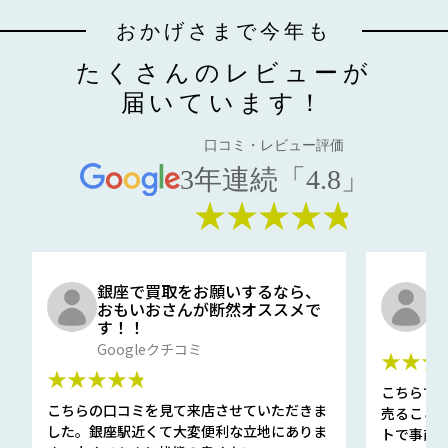
おかげさまで今年も
たくさんのレビューが
届いています！
口コミ・レビュー評価
3年連続「4.8」
★★★★★
銀座で買取をお願いするなら、
口
おもいおさんが断然オススメで
と
す！！
G
Googleクチコミ
★★★
★★★★★
こちらで
こちらの口コミを見て来店させていただきま
売ること
した。銀座駅近くて大変便利な立地にありま
トで事前