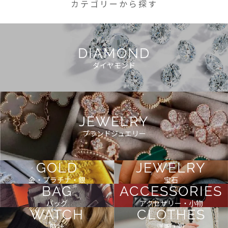
カテゴリーから探す
DIAMOND
ダイヤモンド
JEWELRY
ブランドジュエリー
GOLD
JEWELRY
金・プラチナ・銀
宝石
BAG
ACCESSORIES
バッグ
アクセサリー・小物
WATCH
CLOTHES
時計
洋服・靴