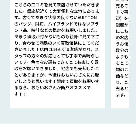
こちらの口コミを見て来店させていただきま
売ること
した。銀座駅近くて大変便利な立地にありま
トで事前
す。古くてあまり状態の良くないVUITTON
辺）を選ん
のバッグ、財布、ハイブランドではないブラ
銀座から徒
ンド品、時計などの鑑定をお願いしました。
にこちら
あまり値段が付かないものも親身に見て下さ
のお店も指輪
り、合わせて満足のいく買取価格にしてくだ
うお値段
さいました！店内は明るく清潔感があり、ス
数分の査定
タッフの方々の対応もとても丁寧で素晴らし
よりも高
いです。色々なお話もできてとても楽しく買
もとても
取をお願いできました。他店でも売却したこ
額のこと
とがありますが、今後はおもいおさんにお願
話など細か
いしようと思います！銀座で買取をお願いす
り、とて
るなら、おもいおさんが断然オススメで
売るとき
す！！
ます。