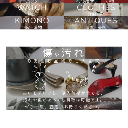
バッグ
アクセサリー・小物
WATCH
CLOTHES
時計
洋服・靴
KIMONO
ANTIQUES
毛皮・着物
骨董・美術
傷
汚れ
や
のあるお品物でも大丈夫
古いモデルでも、購入時期が昔でも、
汚れや傷があっても買取は可能です。
ぜひ一度、査定にお持ちください。