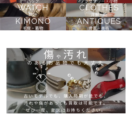
バッグ
アクセサリー・小物
WATCH
CLOTHES
時計
洋服・靴
KIMONO
ANTIQUES
毛皮・着物
骨董・美術
傷
汚れ
や
のあるお品物でも大丈夫
古いモデルでも、購入時期が昔でも、
汚れや傷があっても買取は可能です。
ぜひ一度、査定にお持ちください。