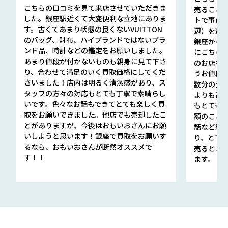
こちらの口コミを見て来店させていただきま
売ること
した。銀座駅近くて大変便利な立地にありま
トで事前
す。古くてあまり状態の良くないVUITTON
辺）を選ん
のバッグ、財布、ハイブランドではないブラ
銀座から徒
ンド品、時計などの鑑定をお願いしました。
にこちら
あまり値段が付かないものも親身に見て下さ
のお店も指輪
り、合わせて満足のいく買取価格にしてくだ
うお値段
さいました！店内は明るく清潔感があり、ス
数分の査定
タッフの方々の対応もとても丁寧で素晴らし
よりも高
いです。色々なお話もできてとても楽しく買
もとても
取をお願いできました。他店でも売却したこ
額のこと
とがありますが、今後はおもいおさんにお願
話など細か
いしようと思います！銀座で買取をお願いす
り、とて
るなら、おもいおさんが断然オススメで
売るとき
す！！
ます。