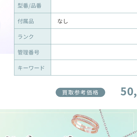
型番/品番
付属品
なし
ランク
管理番号
キーワード
50
買取参考価格