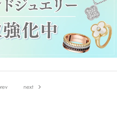
rev
next