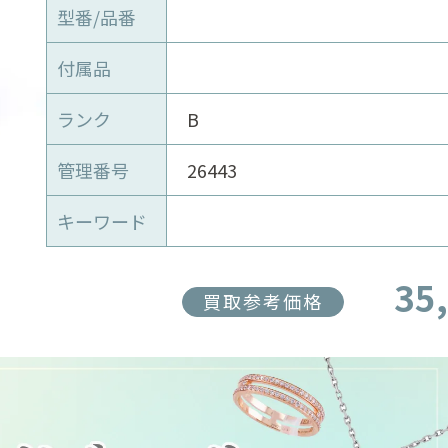
型番/品番
付属品
ランク
B
管理番号
26443
キーワード
35
買取参考価格