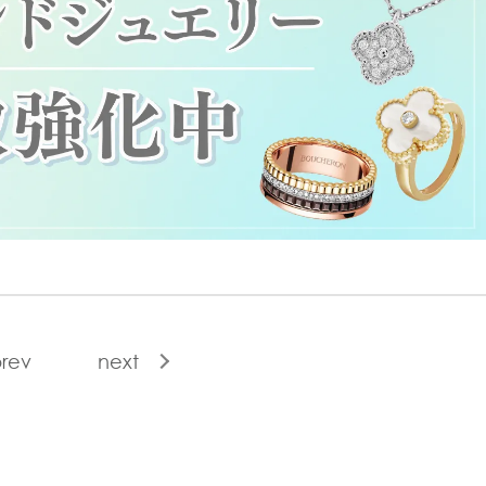
rev
next