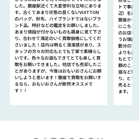
した。銀座駅近くて大変便利な立地にありま
トで事前
す。古くてあまり状態の良くないVUITTON
辺）を選ん
のバッグ、財布、ハイブランドではないブラ
銀座から徒
ンド品、時計などの鑑定をお願いしました。
にこちら
あまり値段が付かないものも親身に見て下さ
のお店も指輪
り、合わせて満足のいく買取価格にしてくだ
うお値段
さいました！店内は明るく清潔感があり、ス
数分の査定
タッフの方々の対応もとても丁寧で素晴らし
よりも高
いです。色々なお話もできてとても楽しく買
もとても
取をお願いできました。他店でも売却したこ
額のこと
とがありますが、今後はおもいおさんにお願
話など細か
いしようと思います！銀座で買取をお願いす
り、とて
るなら、おもいおさんが断然オススメで
売るとき
す！！
ます。