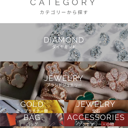
CATEGORY
カテゴリーから探す
DIAMOND
ダイヤモンド
JEWELRY
ブランドジュエリー
GOLD
JEWELRY
金・プラチナ・銀
宝石
BAG
ACCESSORIES
バッグ
アクセサリー・小物