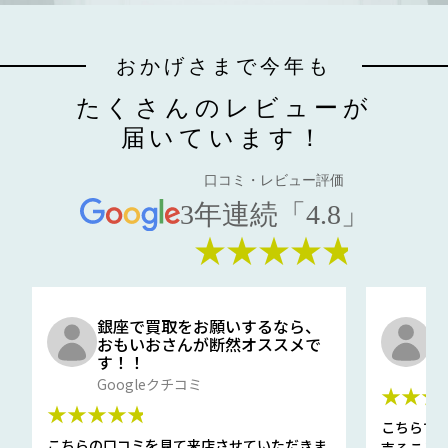
おかげさまで今年も
たくさんのレビューが
届いています！
口コミ・レビュー評価
3年連続「4.8」
★★★★★
銀座で買取をお願いするなら、
口
おもいおさんが断然オススメで
と
す！！
G
Googleクチコミ
★★★
★★★★★
こちらで
こちらの口コミを見て来店させていただきま
売ること