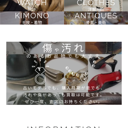
WATCH
CLOTHES
時計
洋服・靴
KIMONO
ANTIQUES
毛皮・着物
骨董・美術
傷
汚れ
や
のあるお品物でも大丈夫
古いモデルでも、購入時期が昔でも、
汚れや傷があっても買取は可能です。
ぜひ一度、査定にお持ちください。