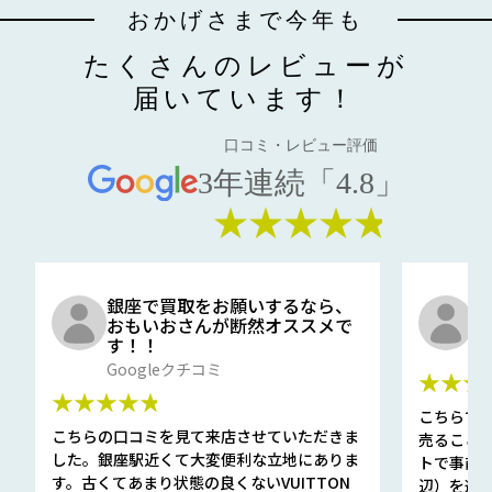
おかげさまで今年も
たくさんのレビューが
届いています！
口コミ・レビュー評価
3年連続「4.8」
★★★★★
銀座で買取をお願いするなら、
口
おもいおさんが断然オススメで
と
す！！
G
Googleクチコミ
★★★
★★★★★
こちらで
こちらの口コミを見て来店させていただきま
売ること
した。銀座駅近くて大変便利な立地にありま
トで事前
す。古くてあまり状態の良くないVUITTON
辺）を選ん