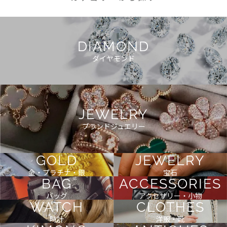
DIAMOND
ダイヤモンド
JEWELRY
ブランドジュエリー
GOLD
JEWELRY
金・プラチナ・銀
宝石
BAG
ACCESSORIES
バッグ
アクセサリー・小物
WATCH
CLOTHES
時計
洋服・靴