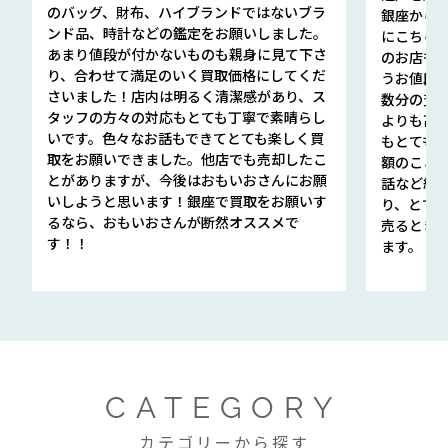
のバッグ、財布、ハイブランドではないブラ
銀座から徒
ンド品、時計などの鑑定をお願いしました。
にこちら
あまり値段が付かないものも親身に見て下さ
のお店も指輪
り、合わせて満足のいく買取価格にしてくだ
うお値段
さいました！店内は明るく清潔感があり、ス
数分の査定
タッフの方々の対応もとても丁寧で素晴らし
よりも高
いです。色々なお話もできてとても楽しく買
もとても
取をお願いできました。他店でも売却したこ
額のこと
とがありますが、今後はおもいおさんにお願
話など細か
いしようと思います！銀座で買取をお願いす
り、とて
るなら、おもいおさんが断然オススメで
売るとき
す！！
ます。
CATEGORY
カテゴリーから探す