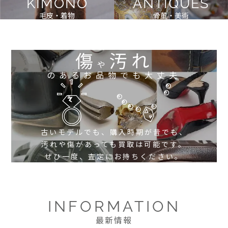
KIMONO
ANTIQUES
毛皮・着物
骨董・美術
傷
汚れ
や
のあるお品物でも大丈夫
古いモデルでも、購入時期が昔でも、
汚れや傷があっても買取は可能です。
ぜひ一度、査定にお持ちください。
INFORMATION
最新情報