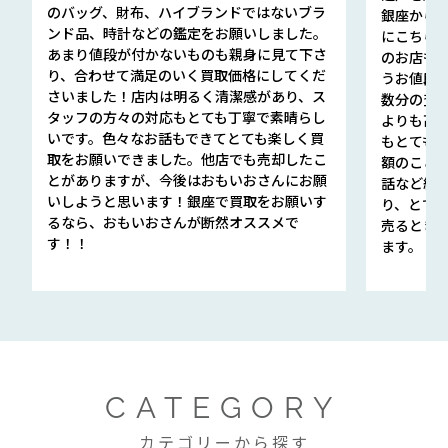
のバッグ、財布、ハイブランドではないブラ
銀座から徒
ンド品、時計などの鑑定をお願いしました。
にこちら
あまり値段が付かないものも親身に見て下さ
のお店も指輪
り、合わせて満足のいく買取価格にしてくだ
うお値段
さいました！店内は明るく清潔感があり、ス
数分の査定
タッフの方々の対応もとても丁寧で素晴らし
よりも高
いです。色々なお話もできてとても楽しく買
もとても
取をお願いできました。他店でも売却したこ
額のこと
とがありますが、今後はおもいおさんにお願
話など細か
いしようと思います！銀座で買取をお願いす
り、とて
るなら、おもいおさんが断然オススメで
売るとき
す！！
ます。
CATEGORY
カテゴリーから探す