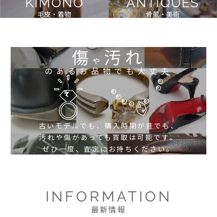
KIMONO
ANTIQUES
毛皮・着物
骨董・美術
傷
汚れ
や
のあるお品物でも大丈夫
古いモデルでも、購入時期が昔でも、
汚れや傷があっても買取は可能です。
ぜひ一度、査定にお持ちください。
INFORMATION
最新情報