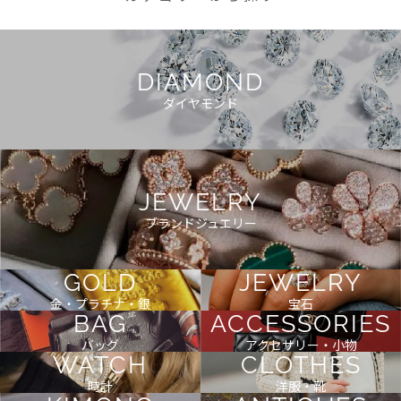
DIAMOND
ダイヤモンド
JEWELRY
ブランドジュエリー
GOLD
JEWELRY
金・プラチナ・銀
宝石
BAG
ACCESSORIES
バッグ
アクセサリー・小物
WATCH
CLOTHES
時計
洋服・靴