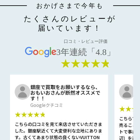
おかげさまで今年も
たくさんのレビューが
届いています！
口コミ・レビュー評価
3年連続「4.8」
★★★★★
銀座で買取をお願いするなら、
口
おもいおさんが断然オススメで
と
す！！
G
Googleクチコミ
★★★
★★★★★
こちらで
こちらの口コミを見て来店させていただきま
売ること
した。銀座駅近くて大変便利な立地にありま
トで事前
す。古くてあまり状態の良くないVUITTON
辺）を選ん