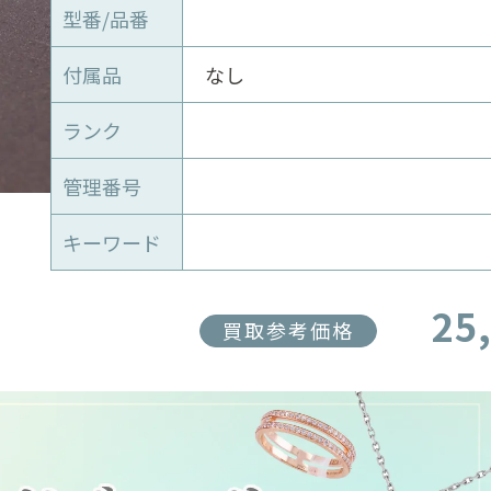
型番/品番
付属品
なし
ランク
管理番号
キーワード
25
買取参考価格