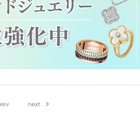
rev
next