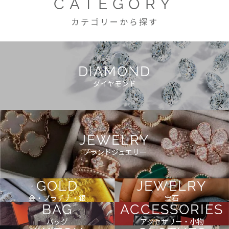
CATEGORY
カテゴリーから探す
DIAMOND
ダイヤモンド
JEWELRY
ブランドジュエリー
GOLD
JEWELRY
金・プラチナ・銀
宝石
BAG
ACCESSORIES
バッグ
アクセサリー・小物