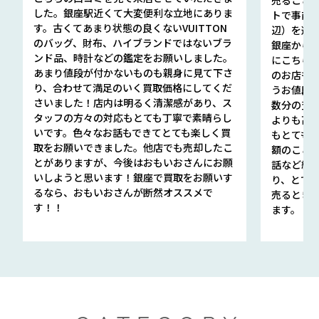
した。銀座駅近くて大変便利な立地にありま
トで事前
す。古くてあまり状態の良くないVUITTON
辺）を選ん
のバッグ、財布、ハイブランドではないブラ
銀座から徒
ンド品、時計などの鑑定をお願いしました。
にこちら
あまり値段が付かないものも親身に見て下さ
のお店も指輪
り、合わせて満足のいく買取価格にしてくだ
うお値段
さいました！店内は明るく清潔感があり、ス
数分の査定
タッフの方々の対応もとても丁寧で素晴らし
よりも高
いです。色々なお話もできてとても楽しく買
もとても
取をお願いできました。他店でも売却したこ
額のこと
とがありますが、今後はおもいおさんにお願
話など細か
いしようと思います！銀座で買取をお願いす
り、とて
るなら、おもいおさんが断然オススメで
売るとき
す！！
ます。