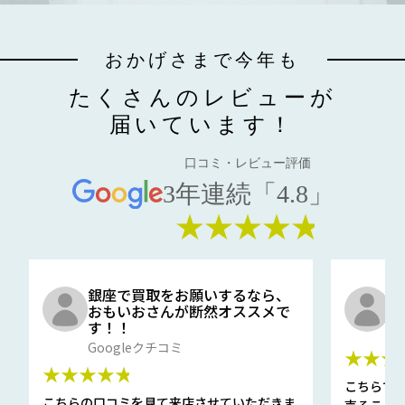
おかげさまで今年も
たくさんのレビューが
届いています！
口コミ・レビュー評価
3年連続「4.8」
★★★★★
銀座で買取をお願いするなら、
口
おもいおさんが断然オススメで
と
す！！
G
Googleクチコミ
★★★
★★★★★
こちらで
こちらの口コミを見て来店させていただきま
売ること