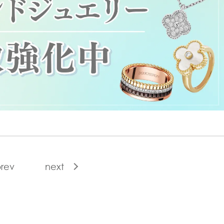
rev
next