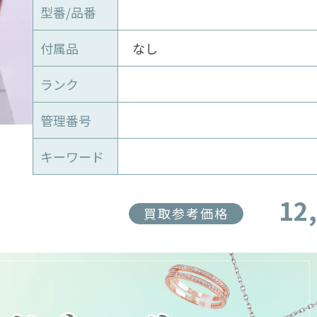
型番/品番
付属品
なし
ランク
管理番号
キーワード
12
買取参考価格