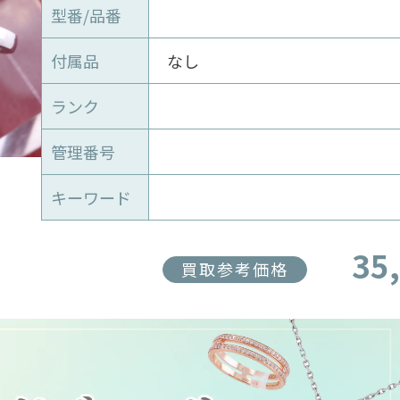
型番/品番
付属品
なし
ランク
管理番号
キーワード
35
買取参考価格