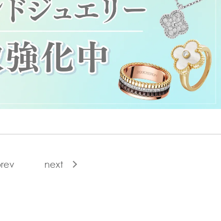
rev
next