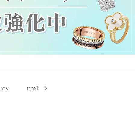
rev
next