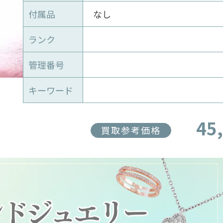
付属品
なし
ランク
管理番号
キーワード
45
買取参考価格