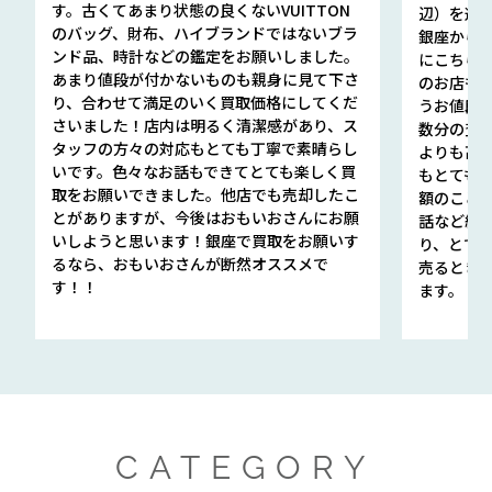
す。古くてあまり状態の良くないVUITTON
辺）を選ん
のバッグ、財布、ハイブランドではないブラ
銀座から徒
ンド品、時計などの鑑定をお願いしました。
にこちら
あまり値段が付かないものも親身に見て下さ
のお店も指輪
り、合わせて満足のいく買取価格にしてくだ
うお値段
さいました！店内は明るく清潔感があり、ス
数分の査定
タッフの方々の対応もとても丁寧で素晴らし
よりも高
いです。色々なお話もできてとても楽しく買
もとても
取をお願いできました。他店でも売却したこ
額のこと
とがありますが、今後はおもいおさんにお願
話など細か
いしようと思います！銀座で買取をお願いす
り、とて
るなら、おもいおさんが断然オススメで
売るとき
す！！
ます。
CATEGORY