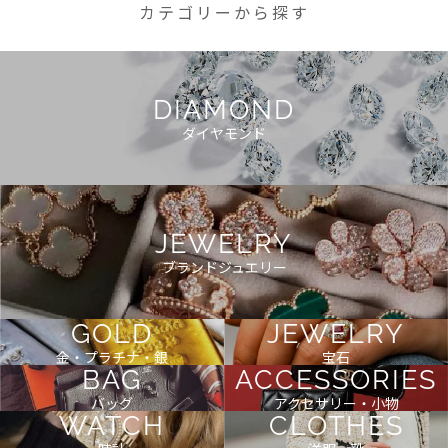
カテゴリーから探す
DIAMOND
ダイヤモンド
JEWELRY
ブランドジュエリー
GOLD
JEWELRY
金・プラチナ・銀
宝石
BAG
ACCESSORIES
バッグ
アクセサリー・小物
WATCH
CLOTHES