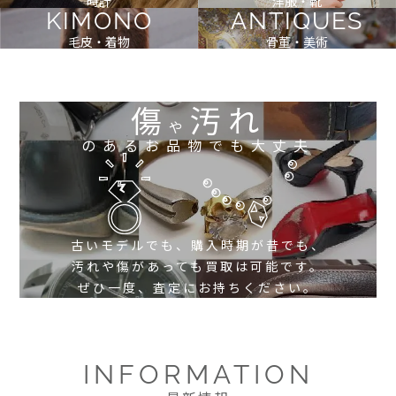
時計
洋服・靴
KIMONO
ANTIQUES
毛皮・着物
骨董・美術
傷
汚れ
や
のあるお品物でも大丈夫
古いモデルでも、購入時期が昔でも、
汚れや傷があっても買取は可能です。
ぜひ一度、査定にお持ちください。
INFORMATION