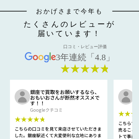
おかげさまで今年も
たくさんのレビューが
届いています！
口コミ・レビュー評価
3年連続「4.8」
★★★★★
銀座で買取をお願いするなら、
口
おもいおさんが断然オススメで
と
す！！
G
Googleクチコミ
★★★
★★★★★
こちらで
こちらの口コミを見て来店させていただきま
売ること
した。銀座駅近くて大変便利な立地にありま
トで事前