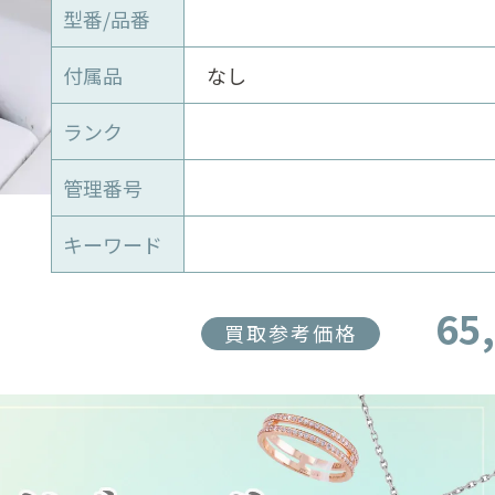
型番/品番
付属品
なし
ランク
管理番号
キーワード
65
買取参考価格