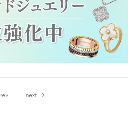
rev
next