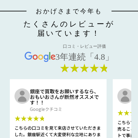
おかげさまで今年も
たくさんのレビューが
届いています！
口コミ・レビュー評価
3年連続「4.8」
★★★★★
銀座で買取をお願いするなら、
口
おもいおさんが断然オススメで
と
す！！
G
Googleクチコミ
★★★
★★★★★
こちらで
こちらの口コミを見て来店させていただきま
売ること
した。銀座駅近くて大変便利な立地にありま
トで事前