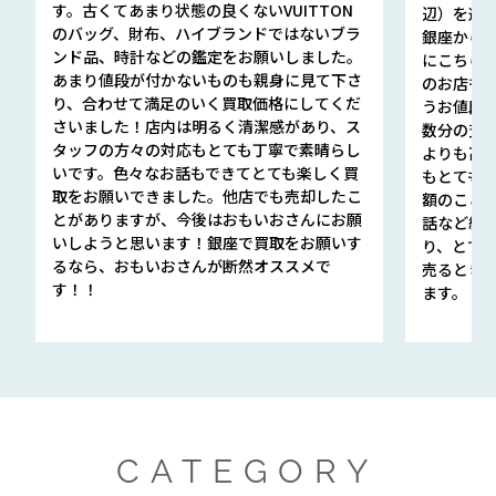
す。古くてあまり状態の良くないVUITTON
辺）を選ん
のバッグ、財布、ハイブランドではないブラ
銀座から徒
ンド品、時計などの鑑定をお願いしました。
にこちら
あまり値段が付かないものも親身に見て下さ
のお店も指輪
り、合わせて満足のいく買取価格にしてくだ
うお値段
さいました！店内は明るく清潔感があり、ス
数分の査定
タッフの方々の対応もとても丁寧で素晴らし
よりも高
いです。色々なお話もできてとても楽しく買
もとても
取をお願いできました。他店でも売却したこ
額のこと
とがありますが、今後はおもいおさんにお願
話など細か
いしようと思います！銀座で買取をお願いす
り、とて
るなら、おもいおさんが断然オススメで
売るとき
す！！
ます。
CATEGORY