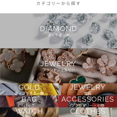
カテゴリーから探す
DIAMOND
ダイヤモンド
JEWELRY
ブランドジュエリー
GOLD
JEWELRY
金・プラチナ・銀
宝石
BAG
ACCESSORIES
バッグ
アクセサリー・小物
WATCH
CLOTHES