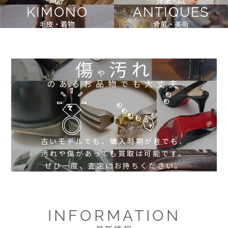
時計
洋服・靴
KIMONO
ANTIQUES
毛皮・着物
骨董・美術
傷
汚れ
や
のあるお品物でも大丈夫
古いモデルでも、購入時期が昔でも、
汚れや傷があっても買取は可能です。
ぜひ一度、査定にお持ちください。
INFORMATION