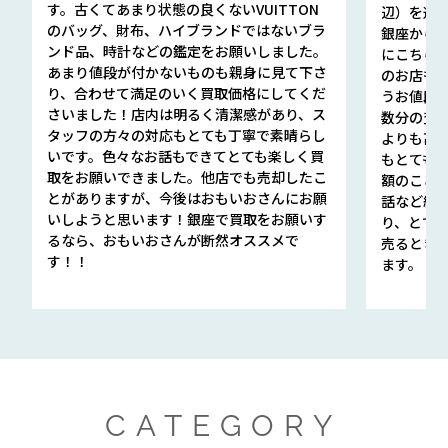
す。古くてあまり状態の良くないVUITTON
辺）を選ん
のバッグ、財布、ハイブランドではないブラ
銀座から徒
ンド品、時計などの鑑定をお願いしました。
にこちら
あまり値段が付かないものも親身に見て下さ
のお店も指輪
り、合わせて満足のいく買取価格にしてくだ
うお値段
さいました！店内は明るく清潔感があり、ス
数分の査定
タッフの方々の対応もとても丁寧で素晴らし
よりも高
いです。色々なお話もできてとても楽しく買
もとても
取をお願いできました。他店でも売却したこ
額のこと
とがありますが、今後はおもいおさんにお願
話など細か
いしようと思います！銀座で買取をお願いす
り、とて
るなら、おもいおさんが断然オススメで
売るとき
す！！
ます。
CATEGORY