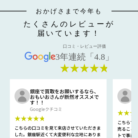
おかげさまで今年も
たくさんのレビューが
届いています！
口コミ・レビュー評価
3年連続「4.8」
★★★★★
銀座で買取をお願いするなら、
口
おもいおさんが断然オススメで
と
す！！
G
Googleクチコミ
★★★
★★★★★
こちらで
こちらの口コミを見て来店させていただきま
売ること
した。銀座駅近くて大変便利な立地にありま
トで事前