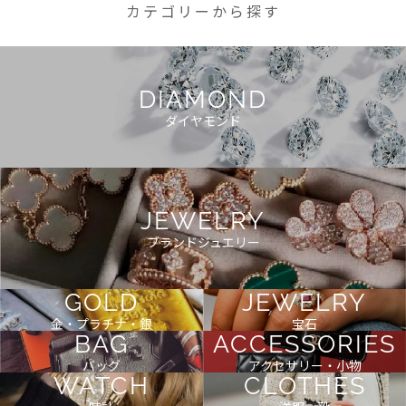
カテゴリーから探す
DIAMOND
ダイヤモンド
JEWELRY
ブランドジュエリー
GOLD
JEWELRY
金・プラチナ・銀
宝石
BAG
ACCESSORIES
バッグ
アクセサリー・小物
WATCH
CLOTHES