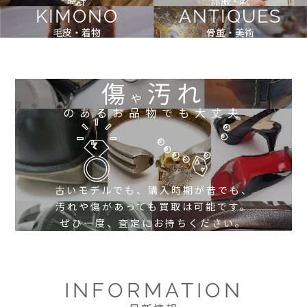
時計
洋服・靴
KIMONO
ANTIQUES
毛皮・着物
骨董・美術
傷
汚れ
や
のあるお品物でも大丈夫
古いモデルでも、購入時期が昔でも、
汚れや傷があっても買取は可能です。
ぜひ一度、査定にお持ちください。
INFORMATION