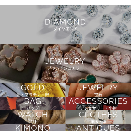
DIAMOND
ダイヤモンド
JEWELRY
ブランドジュエリー
GOLD
JEWELRY
金・プラチナ・銀
宝石
BAG
ACCESSORIES
バッグ
アクセサリー・小物
WATCH
CLOTHES
時計
洋服・靴
KIMONO
ANTIQUES