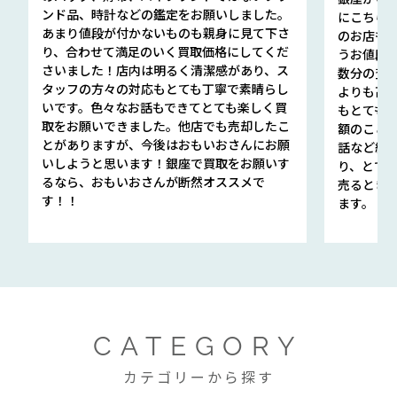
ンド品、時計などの鑑定をお願いしました。
にこちら
あまり値段が付かないものも親身に見て下さ
のお店も指輪
り、合わせて満足のいく買取価格にしてくだ
うお値段
さいました！店内は明るく清潔感があり、ス
数分の査定
タッフの方々の対応もとても丁寧で素晴らし
よりも高
いです。色々なお話もできてとても楽しく買
もとても
取をお願いできました。他店でも売却したこ
額のこと
とがありますが、今後はおもいおさんにお願
話など細か
いしようと思います！銀座で買取をお願いす
り、とて
るなら、おもいおさんが断然オススメで
売るとき
す！！
ます。
CATEGORY
カテゴリーから探す