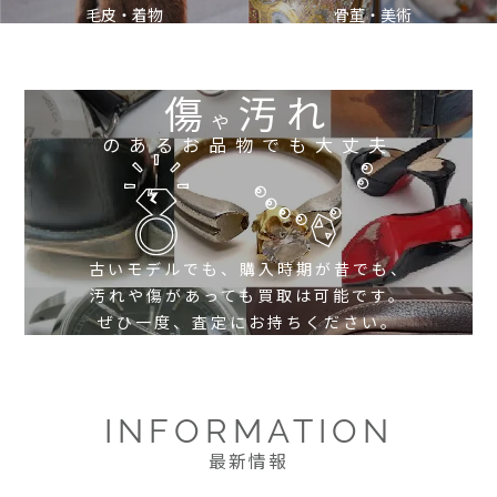
毛皮・着物
骨董・美術
傷
汚れ
や
のあるお品物でも大丈夫
古いモデルでも、購入時期が昔でも、
汚れや傷があっても買取は可能です。
ぜひ一度、査定にお持ちください。
INFORMATION
最新情報