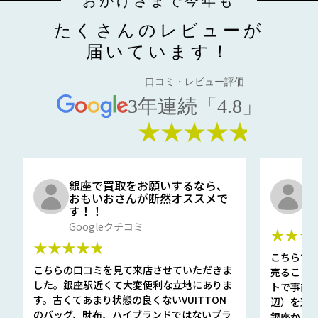
おかげさまで今年も
たくさんのレビューが
届いています！
口コミ・レビュー評価
3年連続「4.8」
★★★★★
銀座で買取をお願いするなら、
口
おもいおさんが断然オススメで
と
す！！
G
Googleクチコミ
★★★
★★★★★
こちらで
こちらの口コミを見て来店させていただきま
売ること
した。銀座駅近くて大変便利な立地にありま
トで事前
す。古くてあまり状態の良くないVUITTON
辺）を選ん
のバッグ、財布、ハイブランドではないブラ
銀座から徒