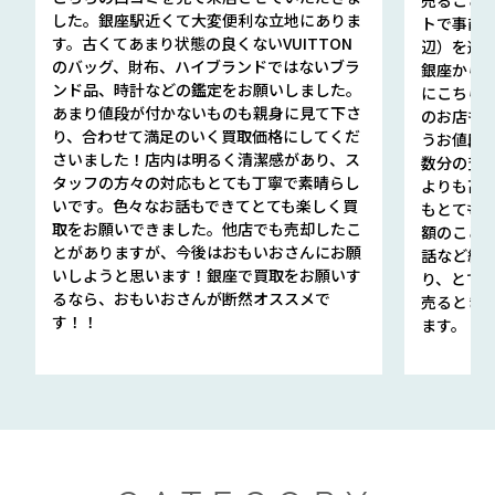
した。銀座駅近くて大変便利な立地にありま
トで事前
す。古くてあまり状態の良くないVUITTON
辺）を選ん
のバッグ、財布、ハイブランドではないブラ
銀座から徒
ンド品、時計などの鑑定をお願いしました。
にこちら
あまり値段が付かないものも親身に見て下さ
のお店も指輪
り、合わせて満足のいく買取価格にしてくだ
うお値段
さいました！店内は明るく清潔感があり、ス
数分の査定
タッフの方々の対応もとても丁寧で素晴らし
よりも高
いです。色々なお話もできてとても楽しく買
もとても
取をお願いできました。他店でも売却したこ
額のこと
とがありますが、今後はおもいおさんにお願
話など細か
いしようと思います！銀座で買取をお願いす
り、とて
るなら、おもいおさんが断然オススメで
売るとき
す！！
ます。