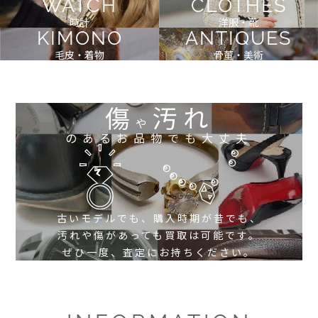
WATCH
CLOTHES
時計
洋服・靴
KIMONO
ANTIQUES
毛皮・着物
骨董・美術
傷
汚れ
や
のあるお品物でも大丈夫
古いモデルでも、購入時期が昔でも、
汚れや傷があっても買取は可能です。
ぜひ一度、査定にお持ちください。