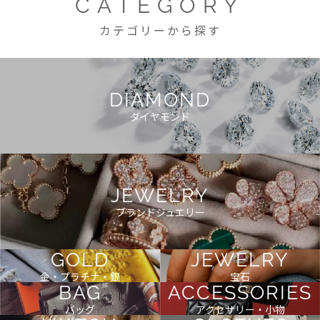
CATEGORY
カテゴリーから探す
DIAMOND
ダイヤモンド
JEWELRY
ブランドジュエリー
GOLD
JEWELRY
金・プラチナ・銀
宝石
BAG
ACCESSORIES
バッグ
アクセサリー・小物