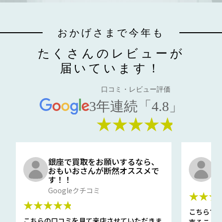
おかげさまで今年も
たくさんのレビューが
届いています！
口コミ・レビュー評価
3年連続「4.8」
★★★★★
銀座で買取をお願いするなら、
口
おもいおさんが断然オススメで
と
す！！
G
Googleクチコミ
★★★
★★★★★
こちらで
こちらの口コミを見て来店させていただきま
売ること